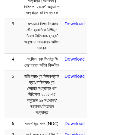
সংক্রান্ত (সংশোধনী)
বিধিমালা-২০২৫' অনুমোদন
সংক্রান্ত অফিস স্বারক
3
' জগন্নাথ বিশ্ববিদ্যালয়
Download
যৌন হয়রানি ও নিপীড়ন
নিরোধ নীতিমালা-২০২৬'
অনুমোদন সংক্রান্ত অফিস
স্বারক
4
এম.ফিল এবং পিএইচ.ডি
Download
প্রোগ্রামে ভর্তির বিজ্ঞপ্তি
5
জমি ক্রয়/গৃহ নির্মাণ/ফ্ল্যাট
Download
ক্রয়/বাড়িক্রয়/গৃহ
মেরামত সংক্রান্ত ঋণ
নীতিমালা ২০২৫-এর
অনুচ্ছেদ-১৬ সংশোধন/
সংযোজন/বিয়োজন
সংক্রান্ত
6
অনাপত্তি সনদ (NOC)
Download
7
জমি ক্রয় / গৃহ নির্মাণ /
Download