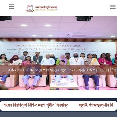
জগন্নাথ বিশ্ববিদ্যালয়ে প্রথমবারের মতো ডিনস অ্যাওয়ার্ড প্রদান: চার শিক্ষাবর
শ্চিতকরণে গৃহীত সিদ্ধান্ত
জুলাই গণঅভ্যুত্থান দিবস ২০২৬ উপলক্ষে জগন্ন