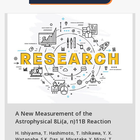
A New Measurement of the
Astrophysical 8Li(a, n)11B Reaction
H. Ishiyama, T. Hashimoto, T. Ishikawa, Y. X.
Watanabe, S.K. Das, H. Miyatake, Y. Mizoi, T.