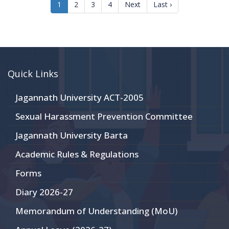
(current)
1
2
3
4
Next
Last ›
Quick Links
Jagannath University ACT-2005
Sexual Harassment Prevention Committee
Jagannath University Barta
Academic Rules & Regulations
Forms
Diary 2026-27
Memorandum of Understanding (MoU)