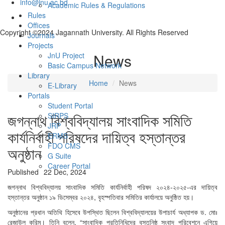
info@jnu.ac.bd
Academic Rules & Regulations
Rules
Offices
Copyright ©2024 Jagannath University. All Rights Reserved
Journals
Projects
News
JnU Project
Basic Campus Network
Library
Home
News
E-Library
Portals
Student Portal
জগন্নাথ বিশ্ববিদ্যালয় সাংবাদিক সমিতি
SIRPS
JRP
কার্যনির্বাহী পরিষদের দায়িত্ব হস্তান্তর
ERMS
FDO CMS
অনুষ্ঠান
G Suite
Career Portal
Published
22 Dec, 2024
জগন্নাথ বিশ্ববিদ্যালয় সাংবাদিক সমিতি কার্যনির্বাহী পরিষদ ২০২৪-২০২৫-এর দায়িত্ব
হস্তান্তর অনুষ্ঠান ১৯ ডিসেম্বর ২০২৪, বৃহস্পতিবার সমিতির কার্যালয়ে অনুষ্ঠিত হয়।
অনুষ্ঠানের প্রধান অতিথি হিসেবে উপস্থিত ছিলেন বিশ্ববিদ্যালয়ের উপাচার্য অধ্যাপক ড. মোঃ
রেজাউল করিম। তিনি বলেন, “সাংবাদিক প্রতিনিধিদের বস্তুনিষ্ঠ সংবাদ পরিবেশনে এগিয়ে