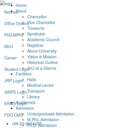
Home
About
Notices
Chancellor
Vice Chancellor
Office Orders
Treasurer
Syndicate
PhD/MPhil
Academic Council
Registrar
MoU
About University
Vision & Mission
Career
Historical Outline
JnU at a Glance
Student Login
Facilities
Halls
JRP Login
Medical centre
Transport
SIRPS Login
Library
Academics
ERMS Login
Admission
Undergraduate Admission
FDO CMS
M.Phil. Admission
+88-02-9534255
Ph.D. Admission