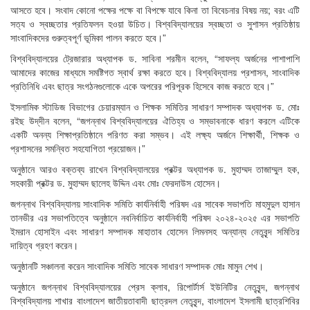
আসতে হবে। সংবাদ কোনো পক্ষের পক্ষে বা বিপক্ষে যাবে কিনা তা বিবেচনার বিষয় নয়; বরং এটি
সত্য ও স্বচ্ছতার প্রতিফলন হওয়া উচিত। বিশ্ববিদ্যালয়ের স্বচ্ছতা ও সুশাসন প্রতিষ্ঠায়
সাংবাদিকদের গুরুত্বপূর্ণ ভূমিকা পালন করতে হবে।”
বিশ্ববিদ্যালয়ের ট্রেজারার অধ্যাপক ড. সাবিনা শরমীন বলেন, “সাফল্য অর্জনের পাশাপাশি
আমাদের কাজের মাধ্যমে সমষ্টিগত স্বার্থ রক্ষা করতে হবে। বিশ্ববিদ্যালয় প্রশাসন, সাংবাদিক
প্রতিনিধি এবং ছাত্র সংগঠনগুলোকে একে অপরের পরিপূরক হিসেবে কাজ করতে হবে।”
ইসলামিক স্টাডিজ বিভাগের চেয়ারম্যান ও শিক্ষক সমিতির সাধারণ সম্পাদক অধ্যাপক ড. মোঃ
রইছ উদ্‌দীন বলেন, “জগন্নাথ বিশ্ববিদ্যালয়ের ঐতিহ্য ও সম্ভাবনাকে ধারণ করলে এটিকে
একটি অনন্য শিক্ষাপ্রতিষ্ঠানে পরিণত করা সম্ভব। এই লক্ষ্য অর্জনে শিক্ষার্থী, শিক্ষক ও
প্রশাসনের সমন্বিত সহযোগিতা প্রয়োজন।”
অনুষ্ঠানে আরও বক্তব্য রাখেন বিশ্ববিদ্যালয়ের প্রক্টর অধ্যাপক ড. মুহাম্মদ তাজাম্মুল হক,
সহকারী প্রক্টর ড. মুহাম্মদ ছালেহ উদ্দিন এবং মোঃ ফেরদাউস হোসেন।
জগন্নাথ বিশ্ববিদ্যালয় সাংবাদিক সমিতি কার্যনির্বাহী পরিষদ এর সাবেক সভাপতি মাহমুদুল হাসান
তানভীর এর সভাপতিত্বে অনুষ্ঠানে নবনির্বাচিত কার্যনির্বাহী পরিষদ ২০২৪-২০২৫ এর সভাপতি
ইমরান হোসাইন এবং সাধারণ সম্পাদক মাহাতাব হোসেন লিমনসহ অন্যান্য নেতৃবৃন্দ সমিতির
দায়িত্ব গ্রহণ করেন।
অনুষ্ঠানটি সঞ্চালনা করেন সাংবাদিক সমিতি সাবেক সাধারণ সম্পাদক মোঃ মামুন শেখ।
অনুষ্ঠানে জগন্নাথ বিশ্ববিদ্যালয়ের প্রেস ক্লাব, রিপোর্টার্স ইউনিটির নেতৃবৃন্দ, জগন্নাথ
বিশ্ববিদ্যালয় শাখার বাংলাদেশ জাতীয়তাবাদী ছাত্রদল নেতৃবৃন্দ, বাংলাদেশ ইসলামী ছাত্রশিবির