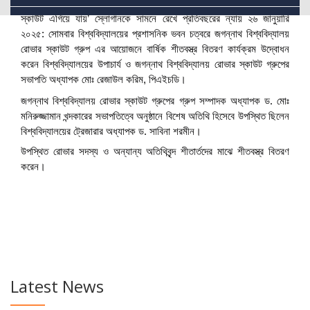
'দরিদ্রের দুঃখ ঘোচাই শীতবস্ত্র দিয়ে হাসি ফোটাই, সেবা আর মানবতায় রোভার
স্কাউট এগিয়ে যায়’ স্লোগানকে সামনে রেখে প্রতিবছরের ন্যায় ২৬ জানুয়ারি
Library
২০২৫: সোমবার
বিশ্ববিদ্যালয়ের প্রশাসনিক ভবন চত্বরে জগন্নাথ বিশ্ববিদ্যালয়
রোভার স্কাউট গ্রুপ এর আয়োজনে বার্ষিক শীতবস্ত্র বিতরণ কার্যক্রম উদ্বোধন
Portals
করেন বিশ্ববিদ্যালয়ের উপাচার্য ও জগন্নাথ বিশ্ববিদ্যালয় রোভার স্কাউট গ্রুপের
সভাপতি অধ্যাপক মোঃ রেজাউল করিম, পিএইচডি।
জগন্নাথ বিশ্ববিদ্যালয় রোভার স্কাউট গ্রুপের গ্রুপ সম্পাদক অধ্যাপক ড. মোঃ
মনিরুজ্জামান খন্দকারের সভাপতিত্বে অনুষ্ঠানে বিশেষ অতিথি হিসেবে উপস্থিত ছিলেন
বিশ্ববিদ্যালয়ের ট্রেজারার অধ্যাপক ড. সাবিনা শরমীন।
উপস্থিত রোভার সদস্য ও অন্যান্য অতিথিবৃন্দ শীতার্তদের মাঝে শীতবস্ত্র বিতরণ
করেন।
Latest News