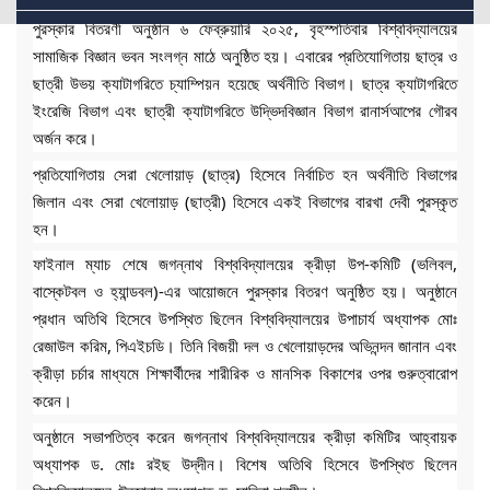
জগন্নাথ বিশ্ববিদ্যালয়ের (জবি) ষষ্ঠ আন্তঃবিভাগ ভলিবল প্রতিযোগিতা ২০২৫-এর
পুরস্কার বিতরণী অনুষ্ঠান ৬ ফেব্রুয়ারি ২০২৫, বৃহস্পতিবার বিশ্ববিদ্যালয়ের
Library
সামাজিক বিজ্ঞান ভবন সংলগ্ন মাঠে অনুষ্ঠিত হয়। এবারের প্রতিযোগিতায় ছাত্র ও
Portals
ছাত্রী উভয় ক্যাটাগরিতে চ্যাম্পিয়ন হয়েছে অর্থনীতি বিভাগ। ছাত্র ক্যাটাগরিতে
ইংরেজি বিভাগ এবং ছাত্রী ক্যাটাগরিতে উদ্ভিদবিজ্ঞান বিভাগ রানার্সআপের গৌরব
অর্জন করে।
প্রতিযোগিতায় সেরা
খেলোয়াড় (ছাত্র) হিসেবে নির্বাচিত হন অর্থনীতি বিভাগের
জিলান এবং সেরা খেলোয়াড় (ছাত্রী) হিসেবে একই বিভাগের বারখা দেবী পুরস্কৃত
হন।
ফাইনাল ম্যাচ শেষে জগন্নাথ বিশ্ববিদ্যালয়ের ক্রীড়া উপ-কমিটি (ভলিবল,
বাস্কেটবল ও হ্যান্ডবল)-এর আয়োজনে পুরস্কার বিতরণ অনুষ্ঠিত হয়। অনুষ্ঠানে
প্রধান অতিথি হিসেবে উপস্থিত ছিলেন বিশ্ববিদ্যালয়ের উপাচার্য অধ্যাপক মোঃ
রেজাউল করিম, পিএইচডি। তিনি বিজয়ী দল ও খেলোয়াড়দের অভিনন্দন জানান এবং
ক্রীড়া চর্চার মাধ্যমে শিক্ষার্থীদের শারীরিক ও মানসিক বিকাশের ওপর গুরুত্বারোপ
করেন।
অনুষ্ঠানে সভাপতিত্ব করেন জগন্নাথ বিশ্ববিদ্যালয়ের ক্রীড়া কমিটির আহ্বায়ক
অধ্যাপক ড. মোঃ রইছ উদ্‌দীন। বিশেষ অতিথি হিসেবে উপস্থিত ছিলেন