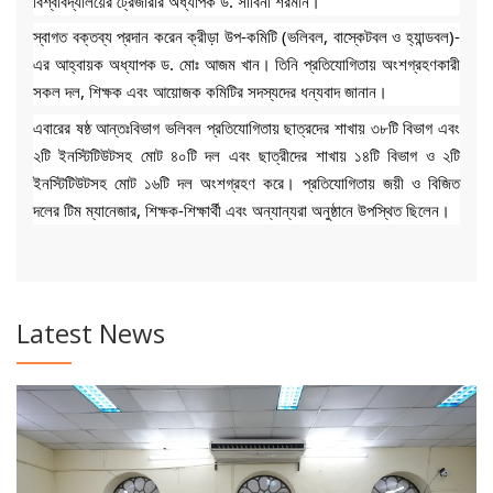
বিশ্ববিদ্যালয়ের ট্রেজারার অধ্যাপক ড. সাবিনা শরমীন।
স্বাগত বক্তব্য প্রদান করেন ক্রীড়া উপ-কমিটি (ভলিবল, বাস্কেটবল ও হ্যান্ডবল)-
এর আহ্বায়ক অধ্যাপক ড. মোঃ আজম খান। তিনি প্রতিযোগিতায় অংশগ্রহণকারী
সকল দল, শিক্ষক এবং আয়োজক কমিটির সদস্যদের ধন্যবাদ জানান।
এবারের ষষ্ঠ আন্তঃবিভাগ ভলিবল প্রতিযোগিতায় ছাত্রদের শাখায় ৩৮টি বিভাগ এবং
২টি ইনস্টিটিউটসহ মোট ৪০টি দল এবং ছাত্রীদের শাখায় ১৪টি বিভাগ ও ২টি
ইনস্টিটিউটসহ মোট ১৬টি দল অংশগ্রহণ করে। প্রতিযোগিতায় জয়ী ও বিজিত
দলের টিম ম্যানেজার, শিক্ষক-শিক্ষার্থী এবং অন্যান্যরা অনুষ্ঠানে উপস্থিত ছিলেন।
Latest News