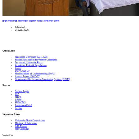
ফিন্যান্স বিভাগে জুলাই গণঅভ্যুত্থানের প্রেক্ষাপট, প্রভাব ও করণীয় বিষয়ক সেমিনার
Published
04 Aug, 2026
Quick Links
Jagannath University ACT-2005
Sexual Harassment Prevention Committee
Jagannath University Barta
Academic Rules & Regulations
Forms
Diary 2026-27
Memorandum of Understanding (MoU)
Annual Leave (2026-27)
Government Performance Monitoring System (GPMS)
Portals
Student Login
JRP
SIRPS
ERMS
FDO CMS
Institutional Mail
Career
Important Links
University Grant Commission
Ministry of Education
JnU Alumni
JnU Calendar
Contact Us