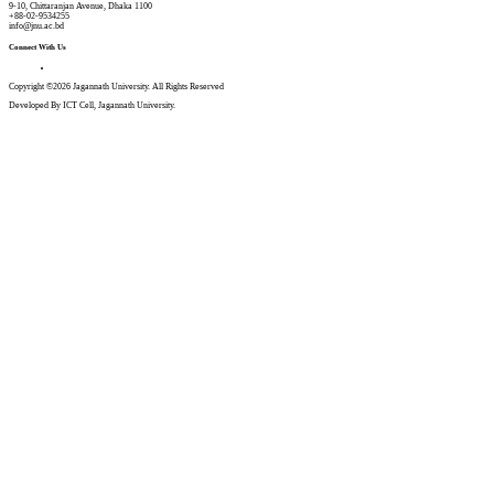
9-10, Chittaranjan Avenue, Dhaka 1100
+88-02-9534255
info@jnu.ac.bd
Connect With Us
Copyright ©2026 Jagannath University. All Rights Reserved
Developed By ICT Cell, Jagannath University.