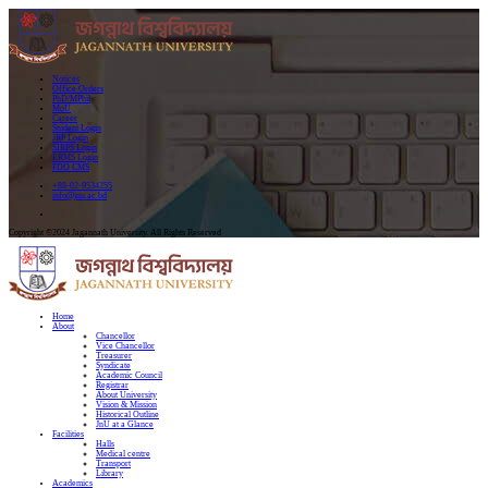
Notices
Office Orders
PhD/MPhil
MoU
Career
Student Login
JRP Login
SIRPS Login
ERMS Login
FDO CMS
+88-02-9534255
info@jnu.ac.bd
Copyright ©2024 Jagannath University. All Rights Reserved
Home
About
Chancellor
Vice Chancellor
Treasurer
Syndicate
Academic Council
Registrar
About University
Vision & Mission
Historical Outline
JnU at a Glance
Facilities
Halls
Medical centre
Transport
Library
Academics