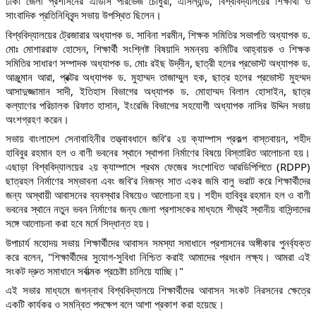
ঢাকা জেলা প্রশাসনের এডিসি পারভেজ চৌধুরী, এসিল্যান্ড, বিশ্ববিদ্যালয়ের শিক্ষার্থী ও
সাংবাদিক প্রতিনিধিবৃন্দ সভায় উপস্থিত ছিলেন।
বিশ্ববিদ্যালয়ের ট্রেজারার অধ্যাপক ড. সাবিনা শরমীন, শিক্ষক সমিতির সভাপতি অধ্যাপক ড.
মোঃ মোশাররাফ হোসেন, শিক্ষার্থী সংশ্লিষ্ট বিষয়াদি সমন্বয় কমিটির আহ্বায়ক ও শিক্ষক
সমিতির সাধারণ সম্পাদক অধ্যাপক ড. মোঃ রইছ উদ্‌দীন, ছাত্রী হলের প্রভোস্ট অধ্যাপক ড.
আঞ্জুমান আরা, প্রক্টর অধ্যাপক ড. মুহাম্মদ তাজাম্মুল হক, ছাত্র হলের প্রভোস্ট মুহম্মদ
আসাদুজ্জামান সাদী, ইতিহাস বিভাগের অধ্যাপক ড. মোহাম্মদ বিলাল হোসাইন, ছাত্র
কল্যাণের পরিচালক রিফাত হাসান, ইংরেজি বিভাগের সহযোগী অধ্যাপক নাসির উদ্দিন সভায়
অংশগ্রহণ করেন।
সভায় বাংলাদেশ সেনাবাহিনীর তত্ত্বাবধানে জবি’র ২য় ক্যাম্পাস প্রকল্প বাস্তবায়ন, শহীদ
হাবিবুর রহমান হল ও বাণী ভবনের স্থানে স্থাপনা নির্মাণের বিষয়ে বিস্তারিত আলোচনা হয়।
এছাড়া বিশ্ববিদ্যালয়ের ২য় ক্যাম্পাসে প্রথম ফেজের সংশোধিত আরডিপিপিতে (RDPP)
ছাত্রহল নির্মাণের সম্ভাবনা এবং জবি’র নিজস্ব সাত একর জমি বালু ভরাট করে শিক্ষার্থীদের
জন্য অস্থায়ী আবাসনের ব্যবস্থার বিষয়েও আলোচনা হয়। শহীদ হাবিবুর রহমান হল ও বাণী
ভবনের স্থানে নতুন ভবন নির্মাণের জন্য জেলা প্রশাসকের মাধ্যমে শীঘ্রই স্থানীয় বাসিন্দাদের
সঙ্গে আলোচনা করা হবে মর্মে সিদ্ধান্ত হয়।
উপাচার্য মহোদয় সভায় শিক্ষার্থীদের আবাসন সমস্যা সমাধানে প্রশাসনের অঙ্গীকার পুনর্ব্যক্ত
করে বলেন, "শিক্ষার্থীদের সুযোগ-সুবিধা নিশ্চিত করাই আমাদের প্রধান লক্ষ্য। আমরা এই
সংকট দ্রুত সমাধানে সর্বাত্মক প্রচেষ্টা চালিয়ে যাচ্ছি।"
এই সভার মাধ্যমে জগন্নাথ বিশ্ববিদ্যালয়ে শিক্ষার্থীদের আবাসন সংকট নিরসনের ক্ষেত্রে
একটি কার্যকর ও সমন্বিত পদক্ষেপ বলে আশা প্রকাশ করা হয়েছে।