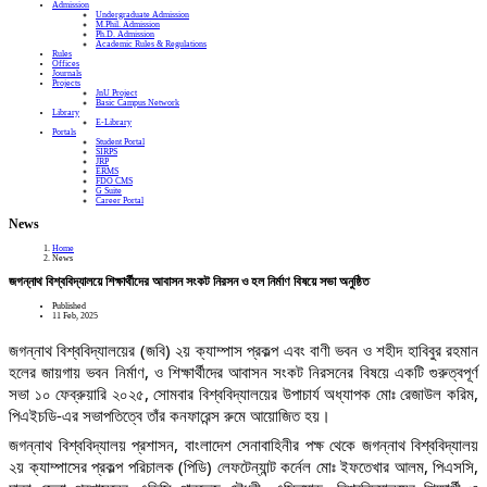
Admission
Undergraduate Admission
M.Phil. Admission
Ph.D. Admission
Academic Rules & Regulations
Rules
Offices
Journals
Projects
JnU Project
Basic Campus Network
Library
E-Library
Portals
Student Portal
SIRPS
JRP
ERMS
FDO CMS
G Suite
Career Portal
News
Home
News
জগন্নাথ বিশ্ববিদ্যালয়ে শিক্ষার্থীদের আবাসন সংকট নিরসন ও হল নির্মাণ বিষয়ে সভা অনুষ্ঠিত
Published
11 Feb, 2025
জগন্নাথ বিশ্ববিদ্যালয়ের (জবি) ২য় ক্যাম্পাস প্রকল্প এবং বাণী ভবন ও শহীদ হাবিবুর রহমান
হলের জায়গায় ভবন নির্মাণ, ও শিক্ষার্থীদের আবাসন সংকট নিরসনের বিষয়ে একটি গুরুত্বপূর্ণ
সভা ১০ ফেব্রুয়ারি ২০২৫, সোমবার বিশ্ববিদ্যালয়ের উপাচার্য অধ্যাপক মোঃ রেজাউল করিম,
পিএইচডি-এর সভাপতিত্বে তাঁর কনফারেন্স রুমে আয়োজিত হয়।
জগন্নাথ বিশ্ববিদ্যালয় প্রশাসন, বাংলাদেশ সেনাবাহিনীর পক্ষ থেকে জগন্নাথ বিশ্ববিদ্যালয়
২য়
ক্যাম্পাসের প্রকল্প পরিচালক (পিডি) লেফটেন্যান্ট কর্নেল মোঃ ইফতেখার আলম, পিএসসি,