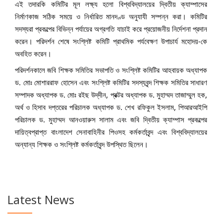
এই তদারকি কমিটির মূল লক্ষ্য হলো বিশ্ববিদ্যালয়ের দ্বিতীয় ক্যাম্পাসের
নির্মাণকাজ সঠিক সময়ে ও নির্ধারিত মানদণ্ড অনুযাযী সম্পন্ন করা। কমিটির
সদস্যরা প্রকল্পের বিভিন্ন পর্যায়ের অগ্রগতি যাচাই করে প্রয়োজনীয় নির্দেশনা প্রদান
করেন। পরিদর্শন শেষে সংশ্লিষ্ট কমিটি প্রাথমিক পর্যবেক্ষণ উপাচার্য মহোদয়-কে
অবহিত করেন।
পরিদর্শনকালে জবি শিক্ষক সমিতির সভাপতি ও সংশ্লিষ্ট কমিটির আহবায়ক অধ্যাপক
ড. মোঃ মোশাররাফ হোসেন এবং সংশ্লিষ্ট কমিটির সদস্যবৃন্দ শিক্ষক সমিতির সাধারণ
সম্পাদক অধ্যাপক ড. মোঃ রইছ উদ্‌দীন, প্রক্টর অধ্যাপক ড. মুহাম্মদ তাজাম্মুল হক,
অর্থ ও হিসাব দপ্তরের পরিচালক অধ্যাপক ড. শেখ রফিকুল ইসলাম, পিআরআইপি
পরিচালক ড. মুহাম্মদ আনওয়ারুস সালাম এবং জবি দ্বিতীয় ক্যাম্পাস প্রকল্পের
দায়িত্বপ্রাপ্ত বাংলাদেশ সেনাবাহিনীর পিওসহ কর্মকর্তাবৃন্দ এবং বিশ্ববিদ্যালয়ের
অন্যান্য শিক্ষক ও সংশ্লিষ্ট কর্মকর্তাবৃন্দ উপস্থিত ছিলেন।
Latest News