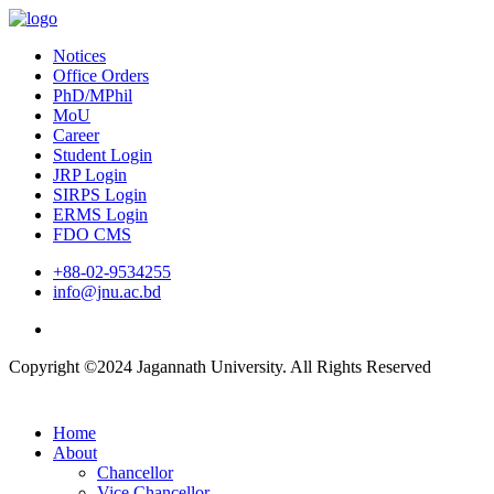
Notices
Office Orders
PhD/MPhil
MoU
Career
Student Login
JRP Login
SIRPS Login
ERMS Login
FDO CMS
+88-02-9534255
info@jnu.ac.bd
Copyright ©2024 Jagannath University. All Rights Reserved
Home
About
Chancellor
Vice Chancellor