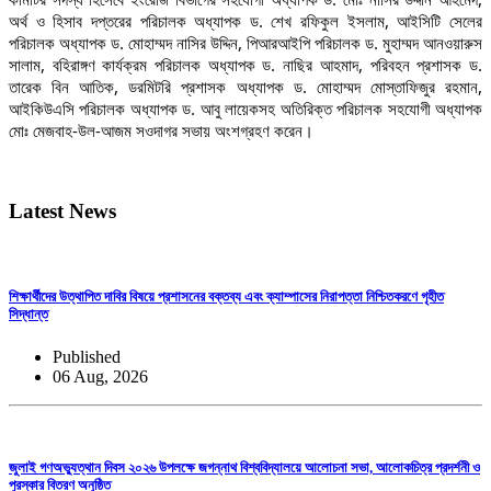
অর্থ ও হিসাব দপ্তরের পরিচালক অধ্যাপক ড. শেখ রফিকুল ইসলাম, আইসিটি সেলের
পরিচালক অধ্যাপক ড. মোহাম্মদ নাসির উদ্দিন, পিআরআইপি পরিচালক ড. মুহাম্মদ আনওয়ারুস
সালাম, বহিরাঙ্গণ কার্যক্রম পরিচালক অধ্যাপক ড. নাছির আহমাদ, পরিবহন প্রশাসক ড.
তারেক বিন আতিক, ডরমিটরি প্রশাসক অধ্যাপক ড. মোহাম্মদ মোস্তাফিজুর রহমান,
আইকিউএসি পরিচালক অধ্যাপক ড. আবু লায়েকসহ অতিরিক্ত পরিচালক সহযোগী অধ্যাপক
মোঃ মেজবাহ-উল-আজম সওদাগর সভায় অংশগ্রহণ করেন।
Latest News
শিক্ষার্থীদের উত্থাপিত দাবির বিষয়ে প্রশাসনের বক্তব্য এবং ক্যাম্পাসের নিরাপত্তা নিশ্চিতকরণে গৃহীত
সিদ্ধান্ত
Published
06 Aug, 2026
জুলাই গণঅভ্যুত্থান দিবস ২০২৬ উপলক্ষে জগন্নাথ বিশ্ববিদ্যালয়ে আলোচনা সভা, আলোকচিত্র প্রদর্শনী ও
পুরস্কার বিতরণ অনুষ্ঠিত