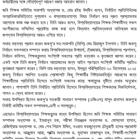
কর্মচারীদের সঙ্গে সৌহার্দ্যপূর্ণ আচরণ বজায় আহবান জানান।
জবি শিক্ষক সমিতির সভাপতি অধ্যাপক ড. মোঃ রইছ উদ্‌দীন বলেন, নির্বাচিত প্রতিনিধিদের
অগ্রাধিকারভিত্তিতে দৃশ্যমান ও বাস্তবায়নযোগ্য বিষয় নির্ধারণ করে দ্রুত প্রস্তাবনার
আলোকে কাজ শুরু করতে হবে। তিনি আরও বলেন, বিশ্ববিদ্যালয়ের শিক্ষক-শিক্ষার্থীসহ সকল
অংশীজনের সম্মিলিত প্রচেষ্টায় কাজ করা হলে বিদ্যমান প্রতিবন্ধকতা অতিক্রম করে
জগন্নাথ বিশ্ববিদ্যালয় আরও এগিয়ে যাবে।
সভায় বক্তব্য প্রদান করেন জকসু’র সহ-সভাপতি (ভিপি) মোঃ রিয়াজুল ইসলাম। তিনি জকসু
নির্বাচন সফলভাবে সম্পন্ন করায় বিশ্ববিদ্যালয়ের উপাচার্য, ট্রেজারার, বিশ্ববিদ্যালয় প্রশাসন,
নির্বাচন কমিশন, শিক্ষকবৃন্দসহ সংশ্লিষ্ট সকলের প্রতি ধন্যবাদ ও কৃতজ্ঞতা জ্ঞাপন করেন।
একই সঙ্গে তিনি জকসু নির্বাচন আয়োজনের জন্য আইন প্রণয়নে সংশ্লিষ্ট কমিটির প্রতিও
কৃতজ্ঞতা প্রকাশ করেন। ভিপি তার বক্তব্যে বলেন, উদ্ভূত পরিস্থিতিতে ৩০ ডিসেম্বর ২০২৫
জকসু নির্বাচন স্থগিত হওয়ার প্রেক্ষাপটে কিছু শিক্ষার্থীর শিষ্টাচারবহির্ভূত আচরণের জন্য
শিক্ষার্থীদের প্রতিনিধি হিসেবে সংশ্লিষ্ট সকলের কাছে ক্ষমাসুন্দর দৃষ্টিতে দেখার অনুরোধ
জানান। পাশাপাশি তিনি নির্বাচিত প্রতিনিধি হিসেবে বিশ্ববিদ্যালয়ের শিক্ষকদের দিকনির্দেশনা,
শাসন ও স্নেহ কামনা করেন।
সভায় উপস্থিত ছিলেন জকসু’র সহকারী সাধারণ সম্পাদক (এজিএস) মাসুদ রানাসহ জকসু’র
নির্বাহী কমিটির সকল সম্পাদকমণ্ডলী ও সদস্যবৃন্দ।
এছাড়াও বিশ্ববিদ্যালয়ের শিক্ষকবৃন্দের মধ্যে উপস্থিত ছিলেন জবি শিক্ষক সমিতির সাধারণ
সম্পাদক অধ্যাপক ড. ইমরানুল হক, পরীক্ষা নিয়ন্ত্রক অধ্যাপক ড. মোস্তফা হাসান,
রেজিস্ট্রার অধ্যাপক ড. মোঃ শেখ গিয়াস উদ্দিন, নওয়াব ফয়জুন্নেসা চৌধুরানী হলের প্রভোস্ট
অধ্যাপক ড. আঞ্জুমান আরা, প্রক্টর অধ্যাপক ড. মুহাম্মদ তাজাম্মুল হক, শিক্ষার্থী-সংশ্লিষ্ট
কমিটির সদস্য হিসেবে ইংরেজি বিভাগের সহযোগী অধ্যাপক ড. মোঃ নাসির উদ্দীন আহমেদ,