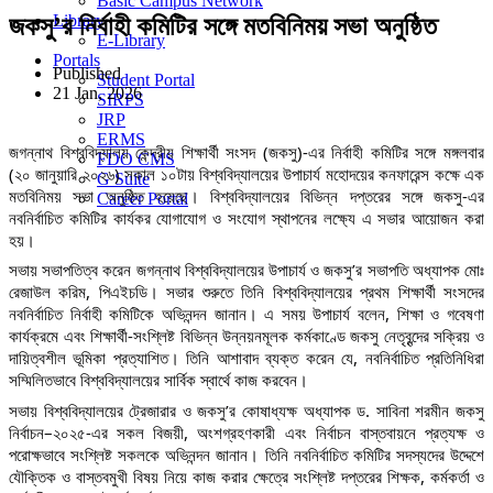
Basic Campus Network
Library
জকসু’র নির্বাহী কমিটির সঙ্গে মতবিনিময় সভা অনুষ্ঠিত
E-Library
Portals
Published
Student Portal
21 Jan, 2026
SIRPS
JRP
ERMS
জগন্নাথ বিশ্ববিদ্যালয় কেন্দ্রীয় শিক্ষার্থী সংসদ (জকসু)-এর নির্বাহী কমিটির সঙ্গে মঙ্গলবার
FDO CMS
(২০ জানুয়ারি ২০২৬) সকাল ১০টায় বিশ্ববিদ্যালয়ের উপাচার্য মহোদয়ের কনফারেন্স কক্ষে এক
G Suite
মতবিনিময় সভা অনুষ্ঠিত হয়েছে। বিশ্ববিদ্যালয়ের বিভিন্ন দপ্তরের সঙ্গে জকসু-এর
Career Portal
নবনির্বাচিত কমিটির কার্যকর যোগাযোগ ও সংযোগ স্থাপনের লক্ষ্যে এ সভার আয়োজন করা
হয়।
সভায় সভাপতিত্ব করেন জগন্নাথ বিশ্ববিদ্যালয়ের উপাচার্য ও জকসু’র সভাপতি অধ্যাপক মোঃ
রেজাউল করিম, পিএইচডি। সভার শুরুতে তিনি বিশ্ববিদ্যালয়ের প্রথম শিক্ষার্থী সংসদের
নবনির্বাচিত নির্বাহী কমিটিকে অভিনন্দন জানান। এ সময় উপাচার্য বলেন, শিক্ষা ও গবেষণা
কার্যক্রমে এবং শিক্ষার্থী-সংশ্লিষ্ট বিভিন্ন উন্নয়নমূলক কর্মকাণ্ডে জকসু নেতৃবৃন্দের সক্রিয় ও
দায়িত্বশীল ভূমিকা প্রত্যাশিত। তিনি আশাবাদ ব্যক্ত করেন যে, নবনির্বাচিত প্রতিনিধিরা
সম্মিলিতভাবে বিশ্ববিদ্যালয়ের সার্বিক স্বার্থে কাজ করবেন।
সভায় বিশ্ববিদ্যালয়ের ট্রেজারার ও জকসু’র কোষাধ্যক্ষ অধ্যাপক ড. সাবিনা শরমীন জকসু
নির্বাচন–২০২৫-এর সকল বিজয়ী, অংশগ্রহণকারী এবং নির্বাচন বাস্তবায়নে প্রত্যক্ষ ও
পরোক্ষভাবে সংশ্লিষ্ট সকলকে অভিনন্দন জানান। তিনি নবনির্বাচিত কমিটির সদস্যদের উদ্দেশে
যৌক্তিক ও বাস্তবমুখী বিষয় নিয়ে কাজ করার ক্ষেত্রে সংশ্লিষ্ট দপ্তরের শিক্ষক, কর্মকর্তা ও