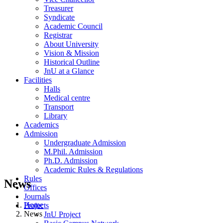
Treasurer
Syndicate
Academic Council
Registrar
About University
Vision & Mission
Historical Outline
JnU at a Glance
Facilities
Halls
Medical centre
Transport
Library
Academics
Admission
Undergraduate Admission
M.Phil. Admission
Ph.D. Admission
Academic Rules & Regulations
Rules
News
Offices
Journals
Home
Projects
News
JnU Project