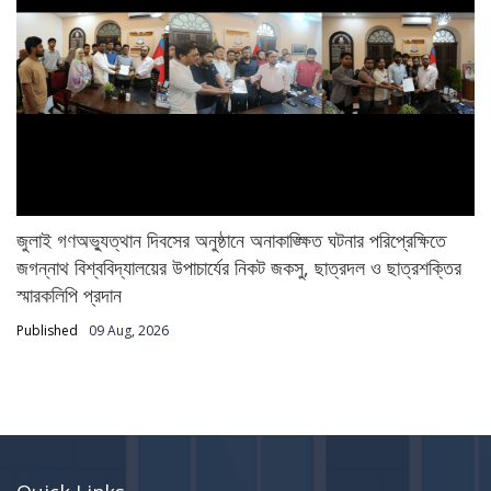
জুলাই গণঅভ্যুত্থান দিবসের অনুষ্ঠানে অনাকাঙ্ক্ষিত ঘটনার পরিপ্রেক্ষিতে
জগন্নাথ বিশ্ববিদ্যালয়ের উপাচার্যের নিকট জকসু, ছাত্রদল ও ছাত্রশক্তির
স্মারকলিপি প্রদান
Published
09 Aug, 2026