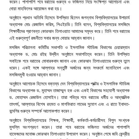
করেন। পাশাপাশি শবে বরাতের গুরুত্ব ও ফজিলত নিয়ে সংক্ষিপ্ত আলোচনা এবং
দোয়া মাহফিলের আয়োজন করা হয়।
অনুষ্ঠানে প্রধান অতিথি হিসেবে উপস্থিত ছিলেন জগন্নাথ বিশ্ববিদ্যালয়ের উপাচার্য
অধ্যাপক মোঃ রেজাউল করিম, পিএইচডি। তিনি বলেন, বিশ্ববিদ্যালয়ের মসজিদে
শিক্ষার্থীদের প্রাণবন্ত কোরআন তিলাওয়াত আমাদের সমৃদ্ধ করে। তিনি শবে বরাতের
এই গুরুত্বপূর্ণ রজনীতে সবার জন্য দোয়ার আহ্বান জানান।
মসজিদ পরিচালনা কমিটির সভাপতি ও ইসলামিক স্টাডিজ বিভাগের চেয়ারম্যান
অধ্যাপক ড. মোঃ রইছ উদ্‌দীন অনুষ্ঠানে সভাপতিত্ব করেন। তিনি উপস্থিত
সবাইকে শবে বরাতের মোবারকবাদ জানান এবং কোরআন তিলাওয়াতের গুরুত্ব তুলে
ধরেন। একই সঙ্গে আল্লাহর সন্তুষ্টি অর্জনের জন্য সৎকর্মে মনোনিবেশ এবং
মসজিদমুখী হওয়ার আহ্বান জানান।
অনুষ্ঠানে আলোচক হিসেবে বক্তব্য দেন বিশ্ববিদ্যালয়ের প্রক্টর ও ইসলামিক স্টাডিজ
বিভাগের অধ্যাপক ড. মুহাম্মদ তাজাম্মুল হক এবং একই বিভাগের সহযোগী অধ্যাপক
ড. মোহাম্মদ রেজাউল হোসাইন। তারা পবিত্র শবে বরাতের ধর্মীয় ও আধ্যাত্মিক
তাৎপর্য, আল্লাহর বিশেষ রহমত ও মাগফিরাত লাভের সুযোগ এবং এ রাতে ইবাদত-
বন্দেগির গুরুত্ব সম্পর্কে আলোকপাত করেন।
অনুষ্ঠানে বিশ্ববিদ্যালয়ের শিক্ষক, শিক্ষার্থী, কর্মকর্তা-কর্মচারীসহ বিপুল সংখ্যক
মুসল্লি অংশগ্রহণ করেন। তারা শবে বরাতের ফজিলত অর্জনের পাশাপাশি
হাফেজদের মনোজ্ঞ কোরআন তিলাওয়াত উপভোগ করেন। অনুষ্ঠান শেষে জবি কেন্দ্রীয়