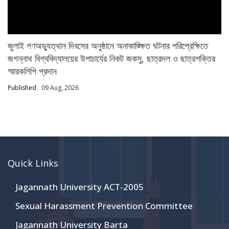
জুলাই গণঅভ্যুত্থান দিবসের অনুষ্ঠানে অনাকাঙ্ক্ষিত ঘটনার পরিপ্রেক্ষিতে
জগন্নাথ বিশ্ববিদ্যালয়ের উপাচার্যের নিকট জকসু, ছাত্রদল ও ছাত্রশক্তির
স্মারকলিপি প্রদান
Published
09 Aug, 2026
Quick Links
Jagannath University ACT-2005
Sexual Harassment Prevention Committee
Jagannath University Barta