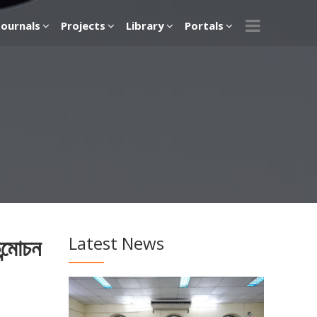
Journals
Projects
Library
Portals
Latest News
ন্মোচন