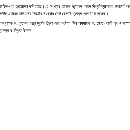
 স্টাডিজ-এর ত্রয়োদশ ভলিয়মের (২য় সংখ্যা) মোড়ক উন্মোচন করেন বিশ্ববিদ্যালয়ের উপাচার্য অ
লটির এবারের ভলিয়মের দ্বিতীয় সংখ্যায় মোট ষোলটি প্রবন্ধ প্রকাশিত হয়েছে।
্যাপক ড. মুহাম্মদ মঞ্জুর মুর্শেদ ভূঁইয়া এবং বর্তমান ডিন অধ্যাপক ড. মোহাঃ আলী নূর ও সম্প
্যানবৃন্দ উপস্থিত ছিলেন।