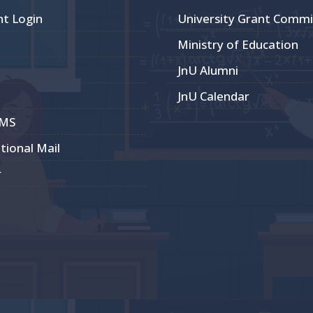
nt Login
University Grant Commi
Ministry of Education
JnU Alumni
JnU Calendar
CMS
utional Mail
r