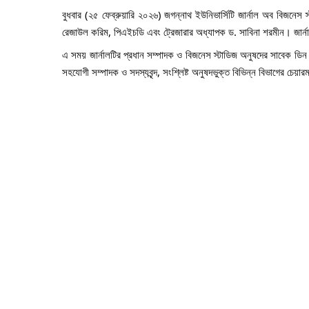
বুধবার (২৫ ফেব্রুয়ারি ২০২৬) জগন্নাথ ইউনিভার্সিটি জার্নাল অব বিজনেস
রেজাউল করিম, পিএইচডি এবং ট্রেজারার অধ্যাপক ড. সাবিনা শরমীন। জার্না
এ সময় জার্নালটির প্রধান সম্পাদক ও বিজনেস স্টাডিজ অনুষদের সাবেক ডিন অধ
সহযোগী সম্পাদক ও সদস্যবৃন্দ, সংশ্লিষ্ট অনুষদভুক্ত বিভিন্ন বিভাগের চেয়ারম