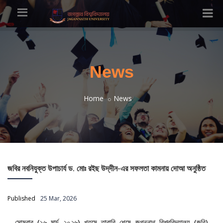
News
Home
News
জবির নবনিযুক্ত উপাচার্য ড. মোঃ রইছ উদ্‌দীন-এর সফলতা কামনায় দোআ অনুষ্ঠিত
Published
25 Mar, 2026
সোমবার (১৬ মার্চ ২০২৬) খতমে তারাবি শেষে জগন্নাথ বিশ্ববিদ্যালয় (জবি)