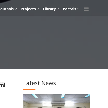
Journals
Projects
Library
Portals
Latest News
দের