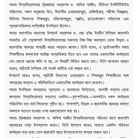
সভায় বিশ্ববিদ্যালয়ের ট্রেজারার অধ্যাপক ড. সাবিনা শরমীন, বিভিন্ন ইনস্টিটিউটের
পরিচালক, সকল অনুষদের ডিন, বিভাগীয় চেয়ারম্যানবৃন্দ, রেজিস্ট্রার, পরীক্ষা নিয়ন্ত্রক,
বিভিন্ন বিভাগের শিক্ষকবৃন্দ, বহিঃসদস্যবৃন্দ, প্রক্টর, ছাত্রকল্যাণ পরিচালক এবং
গ্রন্থাগারিকসহ সংশ্লিষ্টরা উপস্থিত ছিলেন।
সভায় সভাপতির বক্তব্যে উপাচার্য অধ্যাপক ড. মোঃ রইছ উদ্‌দীন বৈশ্বিক জ্বালানি
সংকটের এই প্রেক্ষাপটে বিশ্ববিদ্যালয়ের সকলকে নিজ নিজ অবস্থান থেকে বিদ্যুৎ ও
জ্বালানির ব্যবহার সাশ্রয়ী করার আহ্বান জানান। তিনি বলেন, এ দুর্যোগকালীন সময়ে
শিক্ষার্থীদের কল্যাণকে সর্বোচ্চ অগ্রাধিকার দিতে হবে এবং তাদের একাডেমিক কার্যক্রমে
যেন কোনো ধরনের ক্ষতি না হয়, সে বিষয়টি নিশ্চিত করতে হবে। তিনি আশাবাদ ব্যক্ত
করেন, অচিরেই বৈশ্বিক এই সংকট কাটিয়ে ওঠা সম্ভব হবে।
উপাচার্য আরও বলেন, প্রতিটি বিভাগের চেয়ারম্যান ও শিক্ষকবৃন্দ শিক্ষার্থীদের সঙ্গে
সমন্বয়ের মাধ্যমে এ পরিস্থিতিতে একাডেমিক কার্যক্রম সচল রাখবেন।
সভায় উপস্থিত সদস্যদের প্রস্তাব ও মতামতের ভিত্তিতে, আগামী সপ্তাহ থেকে
জগন্নাথ বিশ্ববিদ্যালয়ে সপ্তাহে একদিন—বৃহস্পতিবার—অনলাইনে সকল কার্যক্রম
পরিচালিত হবে মর্মে সিদ্ধান্ত গৃহীত হয়। পাশাপাশি, বিদ্যুৎ ও জ্বালানির ব্যবহার কমাতে
সকলকে সচেতন হওয়ার ওপর গুরুত্বারোপ করা হয়।
সভায় ট্রেজারার অধ্যাপক ড. সাবিনা শরমীন বিশ্ববিদ্যালয়ের পরিবহন খাতে জ্বালানি
ব্যবহারের তথ্য উপস্থাপন করেন। তিনি উল্লেখ করেন, অন্তত একদিন পরিবহন
কার্যক্রম বন্ধ রাখা গেলে জ্বালানি ব্যয়ে উল্লেখযোগ্য সাশ্রয় সম্ভব হবে।