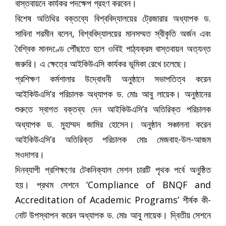
বাস্তবায়নে কার্যকর পদক্ষেপ গ্রহণ করবেন।
বিশেষ অতিথির বক্তব্যে বিশ্ববিদ্যালয়ের ট্রেজারার অধ্যাপক ড.
সাবিনা শরমীন বলেন, বিশ্ববিদ্যালয়ের মানসম্মত স্বীকৃতি অর্জন এবং
বৈশ্বিক মানদণ্ডে পৌঁছাতে হলে ওবিই পাঠ্যক্রম বাস্তবায়ন অত্যন্ত
জরুরি। এ ক্ষেত্রে আইকিউএসি কার্যকর ভূমিকা রেখে চলেছে।
প্রশিক্ষণ কর্মশালার উদ্বোধনী অনুষ্ঠানে সভাপতিত্ব করেন
আইকিউএসি’র পরিচালক অধ্যাপক ড. মোঃ আবু লায়েক। অনুষ্ঠানের
শুরুতে স্বাগত বক্তব্য দেন আইকিউএসি’র অতিরিক্ত পরিচালক
অধ্যাপক ড. মুহাম্মদ জামির হোসেন। অনুষ্ঠান সঞ্চালনা করেন
আইকিউএসি’র অতিরিক্ত পরিচালক মোঃ মেজবাহ-উল-আজম
সওদাগর।
দিনব্যাপী প্রশিক্ষণের টেকনিক্যাল সেশন চারটি পৃথক পর্বে অনুষ্ঠিত
হয়। প্রথম সেশনে ‘Compliance of BNQF and
Accreditation of Academic Programs’ শীর্ষক কী-
নোট উপস্থাপন করেন অধ্যাপক ড. মোঃ আবু লায়েক। দ্বিতীয় সেশনে