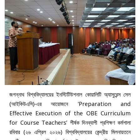
জগন্নাথ বিশ্ববিদ্যালয়ের ইনস্টিটিউশনাল কোয়ালিটি অ্যাসুরেন্স সেল
(আইকিউএসি)-এর আয়োজনে ‘Preparation and
Effective Execution of the OBE Curriculum
for Course Teachers’ শীর্ষক দিনব্যাপী প্রশিক্ষণ কর্মশালা
রবিবার (২৬ এপ্রিল ২০২৬) বিশ্ববিদ্যালয়ের কেন্দ্রীয় মিলনায়তনে