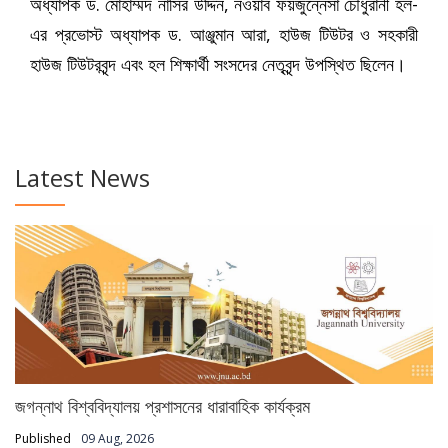
অধ্যাপক ড. মোহাম্মদ নাসির উদ্দিন, নওয়াব ফয়জুন্নেসা চৌধুরানী হল-
এর প্রভোস্ট অধ্যাপক ড. আঞ্জুমান আরা, হাউজ টিউটর ও সহকারী
হাউজ টিউটরবৃন্দ এবং হল শিক্ষার্থী সংসদের নেতৃবৃন্দ উপস্থিত ছিলেন।
Latest News
জগন্নাথ বিশ্ববিদ্যালয় প্রশাসনের ধারাবাহিক কার্যক্রম
Published
09 Aug, 2026