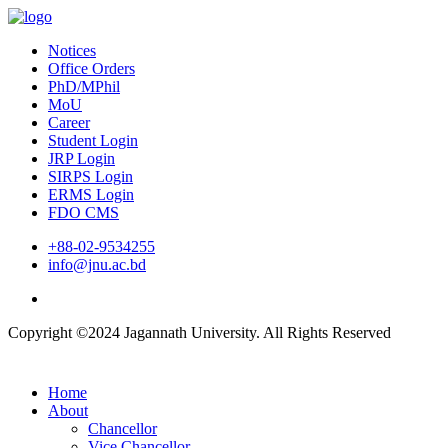
Notices
Office Orders
PhD/MPhil
MoU
Career
Student Login
JRP Login
SIRPS Login
ERMS Login
FDO CMS
+88-02-9534255
info@jnu.ac.bd
Copyright ©2024 Jagannath University. All Rights Reserved
Home
About
Chancellor
Vice Chancellor