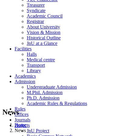
Treasurer
Syndicate
Academic Council
Registrar
About University
Vision & Mission
Historical Outline
JnU at a Glance
Facilities
Halls
Medical centre
Transport
Library
Academics
Admission
Undergraduate Admission
M.Phil. Admission
Ph.D. Admission
Academic Rules & Regulations
Rules
News
Offices
Journals
Home
Projects
News
JnU Project