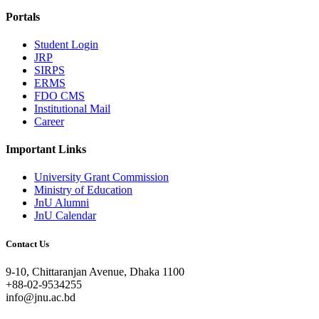
Portals
Student Login
JRP
SIRPS
ERMS
FDO CMS
Institutional Mail
Career
Important Links
University Grant Commission
Ministry of Education
JnU Alumni
JnU Calendar
Contact Us
9-10, Chittaranjan Avenue, Dhaka 1100
+88-02-9534255
info@jnu.ac.bd