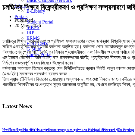
Basic Campus Network
Library
চলচ্চিত্র শিক্ষার বিকেন্দ্রীকরণ ও প্রশিক্ষণ সম্প্রসারণে 
E-Library
Portals
Published
Student Portal
20 May, 2026
SIRPS
JRP
ERMS
চলচ্চিত্র শিক্ষার বিকেন্দ্রীকরণ ও প্রশিক্ষণ সম্প্রসারণের লক্ষ্যে জগন্নাথ বিশ্ববিদ্য
FDO CMS
সাজিদ একাডেমিক ভবনে একটি কর্মশালা অনুষ্ঠিত হয়। কর্মশালা শেষে আয়োজকবৃন্দ জগন্নাথ 
G Suite
“বাংলাদেশের প্রেক্ষাপটে চলচ্চিত্র শিক্ষার প্রয়োজনীয়তা এবং বিভাগীয় ও জেলা পর্যায়ে 
Career Portal
এম ইমরান হোসেন। তিনি বলেন, দক্ষ মানবসম্পদের ঘাটতি, প্রযুক্তিগত সীমাবদ্ধতা ও প্রাতি
নির্মাণের গুরুত্বপূর্ণ মাধ্যম হিসেবে উল্লেখ করেন।
কর্মশালায় আলোচক হিসেবে বক্তব্য দেন বিসিটিআইয়ের প্রধান নির্বাহী আবুল কালাম মোহাম
(এমওইউ) স্বাক্ষরের প্রত্যাশা ব্যক্ত করেন।
ফিল্ম অ্যান্ড টেলিভিশন বিভাগের চেয়ারম্যান অধ্যাপক ড. শাহ মোঃ নিসতার জাহান কবীরের সভ
পরবর্তীতে শিক্ষার্থীদের অংশগ্রহণে মুক্ত আলোচনা অনুষ্ঠিত হয়, যেখানে চলচ্চিত্র শিক্ষা, 
Latest News
শিক্ষার্থীদের উত্থাপিত দাবির বিষয়ে প্রশাসনের বক্তব্য এবং ক্যাম্পাসের নিরাপত্তা নিশ্চিতকরণে গৃহীত সিদ্ধান্ত