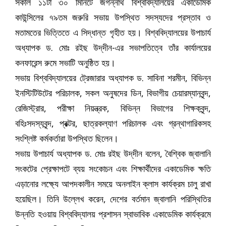
সকাল ১১টা ৩০ মিনিটে জগন্নাথ বিশ্ববিদ্যালয়ের একাডেমিক
কাউন্সিলের ৭৯তম জরুরি সভায় উপস্থিত সদস্যদের প্রস্তাব ও
মতামতের ভিত্তিতে এ সিদ্ধান্ত গৃহীত হয়। বিশ্ববিদ্যালয়ের উপাচার্য
অধ্যাপক ড. মোঃ রইছ উদ্‌দীন-এর সভাপতিত্বে তাঁর কার্যালয়ের
কনফারেন্স রুমে সভাটি অনুষ্ঠিত হয়।
সভায় বিশ্ববিদ্যালয়ের ট্রেজারার অধ্যাপক ড. সাবিনা শরমীন, বিভিন্ন
ইনস্টিটিউটের পরিচালক, সকল অনুষদের ডিন, বিভাগীয় চেয়ারম্যানবৃন্দ,
রেজিস্ট্রার, পরীক্ষা নিয়ন্ত্রক, বিভিন্ন বিভাগের শিক্ষকবৃন্দ,
বহিঃসদস্যবৃন্দ, প্রক্টর, ছাত্রকল্যাণ পরিচালক এবং গ্রন্থাগারিকসহ
সংশ্লিষ্ট কর্মকর্তারা উপস্থিত ছিলেন।
সভায় উপাচার্য অধ্যাপক ড. মোঃ রইছ উদ্‌দীন বলেন, বৈশ্বিক জ্বালানি
সংকটের প্রেক্ষাপটে ব্যয় সংকোচন এবং শিক্ষার্থীদের একাডেমিক ক্ষতি
এড়ানোর লক্ষ্যে আপদকালীন সময়ে অনলাইন ক্লাস কার্যক্রম চালু রাখা
হয়েছিল। তিনি উল্লেখ করেন, দেশের বর্তমান জ্বালানি পরিস্থিতির
উন্নতি হওয়ায় বিশ্ববিদ্যালয় প্রশাসন স্বাভাবিক একাডেমিক কার্যক্রমে