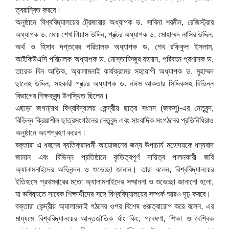
ত্বরান্বিত করবে।
অনুষ্ঠানে বিশ্ববিদ্যালয়ের ট্রেজারার অধ্যাপক ড. সাবিনা শরমীন, রেজিস্ট্রার
অধ্যাপক ড. মোঃ শেখ গিয়াস উদ্দিন, প্রক্টর অধ্যাপক ড. মোহাম্মদ নাসির উদ্দিন,
অর্থ ও হিসাব দপ্তরের পরিচালক অধ্যাপক ড. শেখ রফিকুল ইসলাম,
আইকিউএসি পরিচালক অধ্যাপক ড. মোস্তাফিজুর রহমান, পরিবহন প্রশাসক ড.
তারেক বিন আতিক, অ্যালামনাই কার্যক্রমের সহযোগী অধ্যাপক ড. মুহাম্মদ
ছালেহ উদ্দিন, সহকারী প্রক্টর অধ্যাপক ড. নঈম আকতার সিদ্দিকসহ বিভিন্ন
বিভাগের শিক্ষকবৃন্দ উপস্থিত ছিলেন।
এছাড়া জগন্নাথ বিশ্ববিদ্যালয় কেন্দ্রীয় ছাত্র সংসদ (জকসু)-এর নেতৃবৃন্দ,
বিভিন্ন ক্রিয়াশীল ছাত্রসংগঠনের নেতৃবৃন্দ এবং সাংবাদিক সংগঠনের প্রতিনিধিরাও
অনুষ্ঠানে অংশগ্রহণ করেন।
বক্তারা এ ধরনের ব্যতিক্রমধর্মী আয়োজনের জন্য উপাচার্য মহোদয়কে ধন্যবাদ
জানান এবং বিভিন্ন প্রতিষ্ঠানে কৃতিত্বপূর্ণ দায়িত্ব পালনকারী জবি
অ্যালামনাইদের অভিনন্দন ও শুভেচ্ছা জানান। তারা বলেন, বিশ্ববিদ্যালয়ের
ইতিহাসে প্রথমবারের মতো অ্যালামনাইদের সম্মাননা ও শুভেচ্ছা জানানো হলো,
যা ভবিষ্যতে সাবেক শিক্ষার্থীদের সঙ্গে বিশ্ববিদ্যালয়ের সম্পর্ক আরও দৃঢ় করবে।
বক্তারা কেন্দ্রীয় অ্যালামনাই গঠনের ওপর বিশেষ গুরুত্বারোপ করে বলেন, এর
মাধ্যমে বিশ্ববিদ্যালয়ের আন্তর্জাতিক র্যাং কিং, গবেষণা, শিক্ষা ও বৈশ্বিক