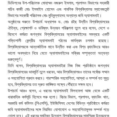
ডিভিশনের উপ-পরিচালক মোহাম্মদ নজরুল ইসলাম, প্রশাসন বিভাগের সহকারী
সচিব কাজী মোঃ ইসমাইল হোসেন এবং পাবলিক বিশ্ববিদ্যালয় ম্যানেজমেন্ট
বিভাগের সহকারী পরিচালক মোঃ মুহিবুল্লাহসহ অন্যান্য জবি অ্যালামনাই।
অনুষ্ঠানের শুরুতে উপাচার্য অধ্যাপক ড. মোঃ রইছ উদ্‌দীন বিশ্ববিদ্যালয়ের
ঐতিহ্য, প্রেক্ষাপট ও ভবিষ্যৎ উন্নয়ন পরিকল্পনা তুলে ধরে বলেন, দেশে ও
বিদেশে কর্মরত জগন্নাথ বিশ্ববিদ্যালয়ের অ্যালামনাইদের সমন্বয়ে একটি
শক্তিশালী কেন্দ্রীয় অ্যালামনাই গঠনের কার্যক্রম চলমান রয়েছে।
বিশ্ববিদ্যালয়কে আন্তর্জাতিক মানে উন্নীত করা এবং বিশ্ব র‌্যাংকিংয়ে আরও
ভালো অবস্থানে নিয়ে যেতে অ্যালামনাইদের সক্রিয় সম্পৃক্ততা অত্যন্ত
গুরুত্বপূর্ণ।
তিনি বলেন, বিশ্ববিদ্যালয়ের অ্যালামনাইরা নিজ নিজ প্রতিষ্ঠানে জগন্নাথ
বিশ্ববিদ্যালয়ের ভাবমূর্তি তুলে ধরবেন, আর বিশ্ববিদ্যালয়ও তাদের সর্বোচ্চ সম্মান
ও সহযোগিতা প্রদান করবে। পারস্পরিক সহযোগিতা, আস্থা ও সম্পর্ক যত সুদৃঢ়
হবে, বিশ্ববিদ্যালয় তত দ্রুত কাঙ্ক্ষিত লক্ষ্যে পৌঁছাতে সক্ষম হবে।
উপাচার্য আরও বলেন, এ ধরনের অ্যালামনাই মিলনমেলা আজ থেকে একটি
ধারাবাহিক কর্মসূচি হিসেবে শুরু হলো। বিচার বিভাগ, প্রশাসন, ব্যাংকিং খাত,
সরকারি কর্ম কমিশন (পিএসসি), ইউজিসিসহ দেশের বিভিন্ন প্রতিষ্ঠানে কর্মরত
জবি অ্যালামনাইদের সঙ্গে নিয়মিত যোগাযোগ ও সহযোগিতামূলক সম্পর্ক গড়ে
তোলা হবে। এই ধরনের সমন্বিত উদ্যোগ বিশ্ববিদ্যালয়ের সামগ্রিক উন্নয়নকে