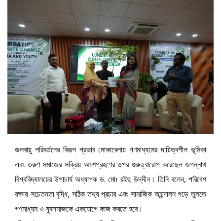
জলবায়ু পরিবর্তনের বিরূপ প্রভাব মোকাবেলায় গণমাধ্যমের দায়িত্বশীল ভূমিকা
এবং তরুণ সমাজের সক্রিয় অংশগ্রহণের ওপর গুরুত্বারোপ করেছেন জগন্নাথ
বিশ্ববিদ্যালয়ের উপাচার্য অধ্যাপক ড. মোঃ রইছ উদ্‌দীন। তিনি বলেন, পরিবেশ
রক্ষায় সচেতনতা বৃদ্ধি, সঠিক তথ্য প্রচার এবং সামাজিক আন্দোলন গড়ে তুলতে
গণমাধ্যম ও যুবসমাজকে একযোগে কাজ করতে হবে।