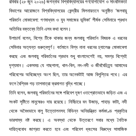
রবিবার (২৮ জুন ২০২৬) জগন্নাথ বিশ্ববিদ্যালয়ের গণযোগাযোগ ও সাংবাদিকতা
বিভাগের আয়োজনে বিশ্ববিদ্যালয়ের কেন্দ্রীয় মিলনায়তনে অনুষ্ঠিত ‘জলবায়ু
পরিবর্তন মোকাবেলা: গণমাধ্যম ও যুব সমাজের ভূমিকা’ শীর্ষক সেমিনারে প্রধান
অতিথির বক্তব্যে তিনি এসব কথা বলেন।
উপাচার্য বলেন, বিশ্বে টিকে থাকার জন্য জলবায়ু পরিবর্তন বিষয়ক এ ধরনের
সেমিনার অত্যন্ত গুরুত্বপূর্ণ। বর্তমানে বিশ্ব নানা ধরনের চ্যালেঞ্জ মোকাবেলা
করছে এবং জলবায়ু পরিবর্তনের প্রভাব শুধু বাংলাদেশেই নয়, সমগ্র বিশ্বেই
দৃশ্যমান। একসময় যে গাছপালা, খাল-বিল, নদ-নদী ও জীববৈচিত্র্য আমাদের
পরিবেশের অবিচ্ছেদ্য অংশ ছিল, তার অনেকটাই আজ বিলুপ্তির পথে। এর
ফলে বৈশ্বিক গড় তাপমাত্রা ক্রমাগত বৃদ্ধি পাচ্ছে।
তিনি বলেন, জলবায়ু পরিবর্তনের সঙ্গে পরিবেশ দূষণ ওতপ্রোতভাবে জড়িত এবং এ
সংকট সৃষ্টিতে মানুষেরও দায় রয়েছে। নির্বিচারে বন উজাড়, পাহাড় কাটা, নদী
থেকে অবৈধভাবে বালু উত্তোলনসহ বিভিন্ন অনিয়ন্ত্রিত কর্মকাণ্ড প্রকৃতির
ভারসাম্য নষ্ট করছে। এ অবস্থা থেকে উত্তরণে সবার মধ্যে নৈতিক
দায়িত্ববোধ জাগ্রত করতে হবে এবং পরিবেশ ধ্বংসের বিরুদ্ধে সামাজিক