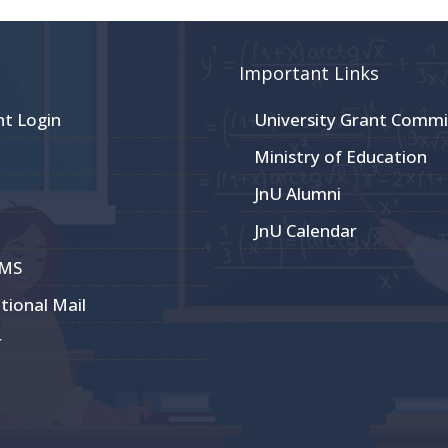
Important Links
nt Login
University Grant Commi
Ministry of Education
JnU Alumni
JnU Calendar
CMS
utional Mail
r