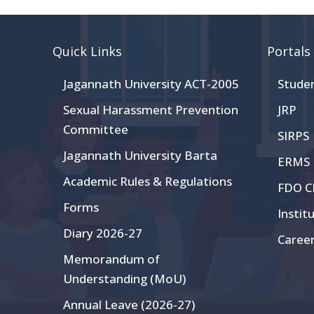
Quick Links
Portals
Jagannath University ACT-2005
Stude
Sexual Harassment Prevention
JRP
Committee
SIRPS
Jagannath University Barta
ERMS
Academic Rules & Regulations
FDO 
Forms
Instit
Diary 2026-27
Caree
Memorandum of
Understanding (MoU)
Annual Leave (2026-27)