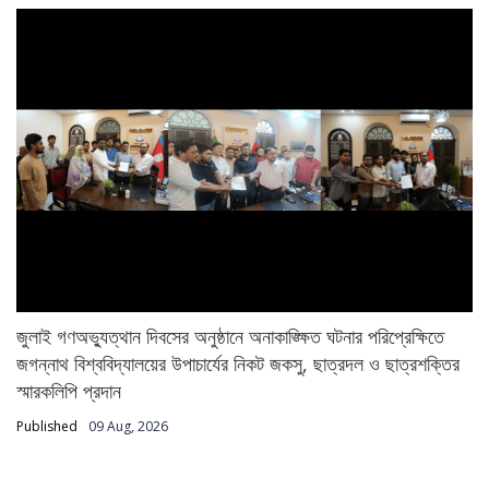
জুলাই গণঅভ্যুত্থান দিবসের অনুষ্ঠানে অনাকাঙ্ক্ষিত ঘটনার পরিপ্রেক্ষিতে
জগন্নাথ বিশ্ববিদ্যালয়ের উপাচার্যের নিকট জকসু, ছাত্রদল ও ছাত্রশক্তির
স্মারকলিপি প্রদান
Published
09 Aug, 2026