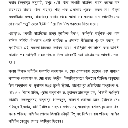
সভায় সিদ্ধান্ত অনুযায়ী, দুপুর ১২টা থেকে আগামী সাতদিন কোনো ধরনের বাস
রায়সাহেব বাজার থেকে বাহাদুর শাহ পার্ক এলাকায় প্রবেশ করবে না। উক্ত
সময়সীমার মধ্যে, রায়সাহেব বাজার থেকে আসা সব ধরনের বাস ধোলাইখালের
গোয়ালঘাট পয়েন্ট থেকে ইউটার্ন নিয়ে নিজ নিজ গন্তব্যে ফিরে যাবে।
এছাড়াও, পরবর্তী সাতদিনের মধ্যে ট্রাফিক বিভাগ, সংশ্লিষ্ট কর্তৃপক্ষ এবং বাস
মালিক সমিতি যৌথভাবে একটি কার্যকর ও টেকসই নীতিমালা প্রণয়ন করবে, যা
স্থায়ীভাবে এই সমস্যা নিরসনে সহায়ক হবে। পরিস্থিতি পর্যালোচনা করে আগামী
সাতদিন পর সংশ্লিষ্ট সকল পক্ষকে নিয়ে আরেকটি সভা আয়োজনের ঘোষণা দেওয়া
হয়।
সভায় শিক্ষক সমিতির সভাপতি অধ্যাপক ড. মোঃ মোশাররাফ হোসেন এবং সাধারণ
সম্পাদক অধ্যাপক ড. মোঃ রইছ উদ্‌দীন, বিশ্ববিদ্যালয়ের বিজনেস স্টাডিজ অনুষদের
ডিন অধ্যাপক ড. মুহাম্মদ মঞ্জুর মুর্শেদ ভূঁইয়া, ভারপ্রাপ্ত রেজিস্ট্রার অধ্যাপক ড.
মোঃ শেখ গিয়াস উদ্দিন, প্রক্টর অধ্যাপক ড. মুহাম্মদ তাজাম্মুল হক, শিক্ষার্থী সংশ্লিষ্ট
কমিটির সদস্যবৃন্দসহ অন্যান্য শিক্ষকবৃন্দ, লালবাগ জোনের ডিসি ট্রাফিক মোঃ
মফিজুল ইসলাম, এসি ট্রাফিক মাহতাব হোসেনসহ অন্যান্য কর্মকর্তাবৃন্দ এবং ঢাকা
সড়ক পরিবহন সমিতির গোলাম জিলানী চৌধুরী টিপু সহ বিভিন্ন বাস পরিবহন মালিক
সমিতির নেতৃবৃন্দ এসময় উপস্থিত ছিলেন।