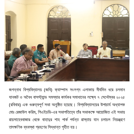
জগন্নাথ বিশ্ববিদ্যালয় (জবি) ক্যাম্পাস সংলগ্ন এলাকায় দীর্ঘদিন ধরে চলমান
যানজট ও অবৈধ বাসস্ট্যান্ড সমস্যার কার্যকর সমাধানের লক্ষ্যে ৭ সেপ্টেম্বর ২০২৫
(রবিবার) এক গুরুত্বপূর্ণ সভা অনুষ্ঠিত হয়েছে। বিশ্ববিদ্যালয়ের উপাচার্য অধ্যাপক
মোঃ রেজাউল করিম, পিএইচডি-এর সভাপতিত্বে তাঁর সভাকক্ষে আয়োজিত এই সভায়
রায়সাহেববাজার থেকে বাহাদুর শাহ পার্ক পর্যন্ত রাস্তায় যান চলাচল নিয়ন্ত্রণে
তাৎক্ষণিক ব্যবস্থা গ্রহণের সিদ্ধান্ত গৃহীত হয়।