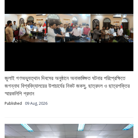
জুলাই গণঅভ্যুত্থান দিবসের অনুষ্ঠানে অনাকাঙ্ক্ষিত ঘটনার পরিপ্রেক্ষিতে
জগন্নাথ বিশ্ববিদ্যালয়ের উপাচার্যের নিকট জকসু, ছাত্রদল ও ছাত্রশক্তির
স্মারকলিপি প্রদান
Published
09 Aug, 2026