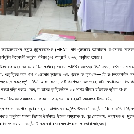
 অ্যাক্সিলারেশন অ্যান্ড ট্রান্সফরমেশন (HEAT) সাব-প্রজেক্টের আয়োজনে ‘কগনেটিভ বিহেভিয়
ূচির উদ্বোধনী অনুষ্ঠান রবিবার (২৫ জানুয়ারি ২০২৬) অনুষ্ঠিত হয়েছে।
 ট্রেজারার অধ্যাপক ড. সাবিনা শরমীন। প্রধান অতিথির বক্তব্যে তিনি বলেন, বর্তমান সমাজব্য
, প্রযুক্তির সঙ্গে খাপ খাওয়ানোর চ্যালেঞ্জ এবং প্রজন্মগত ব্যবধান—এই রূপান্তরকালীন সম
ত্যন্ত গুরুত্বপূর্ণ। তিনি আরও বলেন, এই প্রশিক্ষণে অংশগ্রহণকারী মনোবিজ্ঞান বিভাগের শি
ে দক্ষতা বৃদ্ধি করতে পারবে, যা তাদের ব্যক্তিজীবন ও পেশাগত জীবনে ইতিবাচক ভূমিকা রাখবে।
মনোবিজ্ঞান বিভাগের অধ্যাপক ড. ফারজানা আহমেদ এবং সহকারী অধ্যাপক বিজন বাড়ৈ।
অধ্যাপক ড. অশোক কুমার সাহার সভাপতিত্বে অনুষ্ঠিত উদ্বোধনী অনুষ্ঠানে বিশেষ অতিথি হিসে
াড়াও অনুষ্ঠানে সদস্য হিসেবে উপস্থিত ছিলেন অধ্যাপক ড. নূর মোহাম্মাদ, অধ্যাপক ড. মুহা
হরা বিনতে জামান। অনুষ্ঠানটি সঞ্চালনা করেন অধ্যাপক ড. ফারজানা আহমেদ।