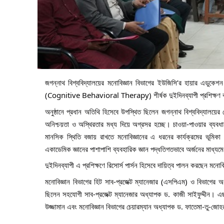
জগন্নাথ বিশ্ববিদ্যালয়ের মনোবিজ্ঞান বিভাগের ইউজিসি’র হায়ার এডুকেশন
(Cognitive Behavioral Therapy) শীর্ষক দুইদিনব্যাপী প্রশিক্ষণ কর্মস
অনুষ্ঠানে প্রধান অতিথি হিসেবে উপস্থিত ছিলেন জগন্নাথ বিশ্ববিদ্যালয়ের
অনিশ্চয়তা ও অস্থিরতার মধ্য দিয়ে অগ্রসর হচ্ছে। চাওয়া-পাওয়ার ব্যবধান
মানসিক স্থিতি বজায় রাখতে মনোবিজ্ঞানের এ ধরনের কার্যক্রমের ভূমিকা অ
একাডেমিক জ্ঞানের পাশাপাশি ব্যবহারিক জ্ঞান পদ্ধতিগতভাবে অর্জনের মাধ্যম
দুইদিনব্যাপী এ প্রশিক্ষণে রিসোর্স পার্সন হিসেবে দায়িত্ব পালন করছেন 
মনোবিজ্ঞান বিভাগের হিট সাব-প্রজেক্ট ম্যানেজার (এসপিএম) ও বিভাগের 
ছিলেন সহযোগী সাব-প্রজেক্ট ম্যানেজার অধ্যাপক ড. কাজী সাইফুদ্দীন। এছ
উজ্জামান এবং মনোবিজ্ঞান বিভাগের চেয়ারম্যান অধ্যাপক ড. ফাতেমা-তু-জো