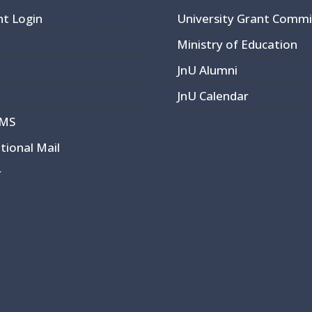
nt Login
University Grant Commi
Ministry of Education
JnU Alumni
JnU Calendar
CMS
utional Mail
r