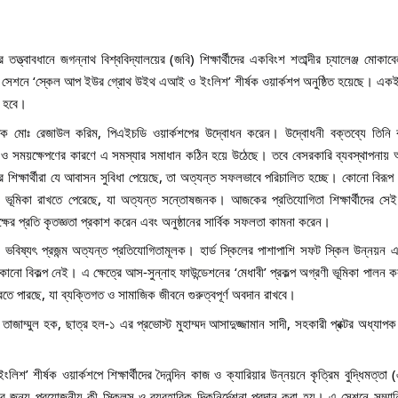
্বাবধানে জগন্নাথ বিশ্ববিদ্যালয়ের (জবি) শিক্ষার্থীদের একবিংশ শতাব্দীর চ্যালেঞ্জ মোকাবে
্রথম সেশনে ‘স্কেল আপ ইউর গ্রোথ উইথ এআই ও ইংলিশ’ শীর্ষক ওয়ার্কশপ অনুষ্ঠিত হয়েছে। 
ত হবে।
অধ্যাপক মোঃ রেজাউল করিম, পিএইচডি ওয়ার্কশপের উদ্বোধন করেন। উদ্বোধনী বক্তব্যে তিনি
লতা ও সময়ক্ষেপণের কারণে এ সমস্যার সমাধান কঠিন হয়ে উঠেছে। তবে বেসরকারি ব্যবস্থাপনায় 
রে শিক্ষার্থীরা যে আবাসন সুবিধা পেয়েছে, তা অত্যন্ত সফলভাবে পরিচালিত হচ্ছে। কোনো বিরূপ প
যকর ভূমিকা রাখতে পেরেছে, যা অত্যন্ত সন্তোষজনক। আজকের প্রতিযোগিতা শিক্ষার্থীদের সেই প
ক্ষের প্রতি কৃতজ্ঞতা প্রকাশ করেন এবং অনুষ্ঠানের সার্বিক সফলতা কামনা করেন।
 ভবিষ্যৎ প্রজন্ম অত্যন্ত প্রতিযোগিতামূলক। হার্ড স্কিলের পাশাপাশি সফট স্কিল উন্নয়ন
 কোনো বিকল্প নেই। এ ক্ষেত্রে আস-সুন্নাহ ফাউন্ডেশনের ‘মেধাবী’ প্রকল্প অগ্রণী ভূমিকা পালন
 করতে পারছে, যা ব্যক্তিগত ও সামাজিক জীবনে গুরুত্বপূর্ণ অবদান রাখবে।
 তাজাম্মুল হক, ছাত্র হল-১ এর প্রভোস্ট মুহাম্মদ আসাদুজ্জামান সাদী, সহকারী প্রক্টর অধ্যাপক 
’ শীর্ষক ওয়ার্কশপে শিক্ষার্থীদের দৈনন্দিন কাজ ও ক্যারিয়ার উন্নয়নে কৃত্রিম বুদ্ধিমত্ত
জন্য প্রয়োজনীয় কী স্কিলস ও ব্যবহারিক দিকনির্দেশনা প্রদান করা হয়। এ সেশনে সম্মান