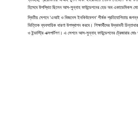
হিসেবে উপস্থিত ছিলেন আস-সুন্নাহ ফাউন্ডেশনের হেড অব একাডেমিকস মোঃ ক
দ্বিতীয় সেশনে ‘এআই ও বিজনেস ইনকিউবেশন’ শীর্ষক প্রতিযোগিতায় জগন্না
ভিত্তিক ব্যবসায়িক ধারণা উপস্থাপন করবে। শিক্ষার্থীদের উদ্ভাবনী চিন্তাধা
ও ইন্ডাস্ট্রি এক্সপার্টগণ। এ সেশনে আস-সুন্নাহ ফাউন্ডেশনের ট্রেজারার ম