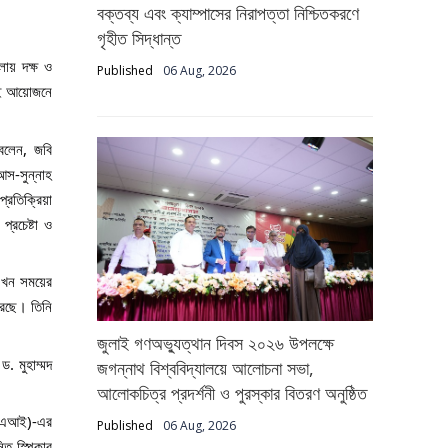
বক্তব্য এবং ক্যাম্পাসের নিরাপত্তা নিশ্চিতকরণে
গৃহীত সিদ্ধান্ত
লায় দক্ষ ও
Published
06 Aug, 2026
একই আয়োজনে
 বলেন, জবি
আস-সুন্নাহ
্রতিক্রিয়া
্রচেষ্টা ও
 এখন সময়ের
 করছে। তিনি
জুলাই গণঅভ্যুত্থান দিবস ২০২৬ উপলক্ষে
ড. মুহাম্মদ
জগন্নাথ বিশ্ববিদ্যালয়ে আলোচনা সভা,
আলোকচিত্র প্রদর্শনী ও পুরস্কার বিতরণ অনুষ্ঠিত
া (এআই)-এর
Published
06 Aug, 2026
িত স্পিকার