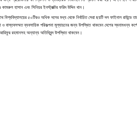
ামরুল হাসান এবং সিনিয়র ইনস্ট্রাক্টর ফরিদ উদ্দিন খান।
থ বিশ্ববিদ্যালয়ের ৫০টিরও অধিক দলের মধ্য থেকে নির্বাচিত সেরা ছয়টি দল ফাইনাল রাউন্ডে 
রা ও বাস্তবসম্মত ব্যবসায়িক পরিকল্পনা মূল্যায়নের জন্য উপস্থিত থাকবেন দেশের স্বনামধন্য কর্
োঃ আরিফুর রহমানসহ অন্যান্য অতিথিবৃন্দ উপস্থিত থাকবেন।