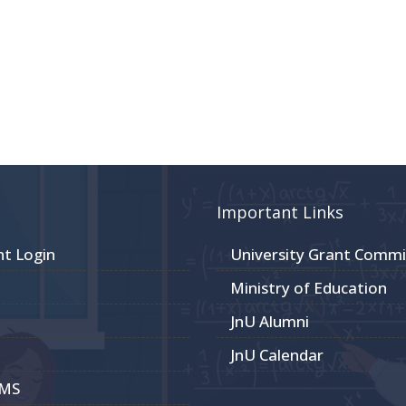
Important Links
nt Login
University Grant Commi
Ministry of Education
JnU Alumni
JnU Calendar
CMS