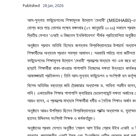
Published
28 Jan, 2026
আস-সুন্নাহ ফাউন্ডেশনের শিক্ষামূলক উদ্যোগ ‘মেধাবী’ (MEDHABI)-এর তত্ত
যোগ্য করে গড়ে তোলার লক্ষ্যে মঙ্গলবার (২৭ জানুয়ারি ২০২৬) সকালে প
দ্বিতীয় সেশনে ‘এআই ও বিজনেস ইনকিউবেশন’ শীর্ষক প্রতিযোগিতা অনুষ্ঠি
অনুষ্ঠানে প্রধান অতিথি হিসেবে জগন্নাথ বিশ্ববিদ্যালয়ের উপাচার্য 
শিক্ষার্থীদের অন্যতম প্রধান সমস্যা আবাসন। সরকারি পর্যায়ে নানা জটি
ফাউন্ডেশনের শিক্ষামূলক উদ্যোগ ‘মেধাবী’ প্রকল্পের মাধ্যমে গত এক বছর ধ
ছাড়াই শিক্ষার্থীরা থাকা-খাওয়ার পাশাপাশি নিজেদের দক্ষতা উন্নয়নে কার্
আকাঙ্ক্ষারই প্রতিফলন। তিনি আস-সুন্নাহ ফাউন্ডেশন ও সংশ্লিষ্ট হল কর্তৃপ
বিশেষ অতিথির বক্তব্যে জবি ট্রেজারার অধ্যাপক ড. সাবিনা শরমীন বলেন,
দাবি। একাডেমিক শিক্ষার পাশাপাশি ক্যারিয়ার ডেভেলপমেন্টে দক্ষতা অর্জনের
আরও বলেন, এ প্রকল্পের মাধ্যমে শিক্ষার্থীরা ধর্মীয় ও নৈতিক শিক্ষাও অর্জন
অনুষ্ঠানে আরও উপস্থিত ছিলেন বিশ্ববিদ্যালয়ের প্রক্টর অধ্যাপক ড. মুহাম্মদ
ছালেহ উদ্দিনসহ সংশ্লিষ্ট শিক্ষক ও কর্মকর্তাবৃন্দ।
অনুষ্ঠানের প্রথম সেশনে অনুষ্ঠিত ‘স্কেল আপ ইউর গ্রোথ উইথ এআই ও ইংলিশ
ব্যবহার, প্রয়োজনীয় এআই টুলস এবং ইংরেজিতে নেটিভ লেভেলে কথা বলার 