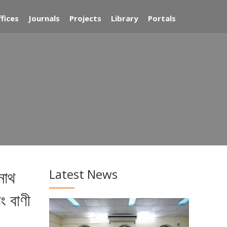
fices
Journals
Projects
Library
Portals
Latest News
নাথ
ং বাণী