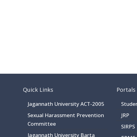
Quick Links
Portals
Jagannath University ACT-2005
Stude
Sexual Harassment Prevention
JRP
Committee
SIRPS
Jagannath University Barta