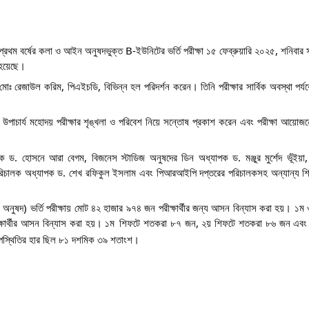
এ প্রথম বর্ষের কলা ও আইন অনুষদভুক্ত B-ইউনিটের ভর্তি পরীক্ষা ১৫ ফেব্রুয়ারি ২০২৫, শনিবার
ন হয়েছে।
যাপক মোঃ রেজাউল করিম, পিএইচডি, বিভিন্ন হল
পরিদর্শন করেন। তিনি পরীক্ষার সার্বিক অবস্থা পর্য
 উপাচার্য মহোদয় পরীক্ষার শৃঙ্খলা ও পরিবেশ নিয়ে সন্তোষ প্রকাশ করেন এবং পরীক্ষা আয়ো
ক ড. হোসনে আরা বেগম, বিজনেস স্টাডিজ অনুষদের ডিন অধ্যাপক ড. মঞ্জুর মুর্শেদ ভূঁইয়া, র
র পরিচালক অধ্যাপক ড. শেখ রফিকুল ইসলাম এবং পিআরআইপি দপ্তরের পরিচালকসহ অন্যান্য শিক্
 অনুষদ) ভর্তি পরীক্ষায় মোট ৪২ হাজার ৯৭৪ জন পরীক্ষার্থীর জন্য আসন বিন্যাস করা হয়। ১ম 
ষার্থীর আসন বিন্যাস করা হয়। ১ম
শিফটে শতকরা ৮৭ জন, ২য় শিফটে শতকরা ৮৬ জন এবং
ী উপস্থিতির হার ছিল ৮১ দশমিক ৩৯ শতাংশ।