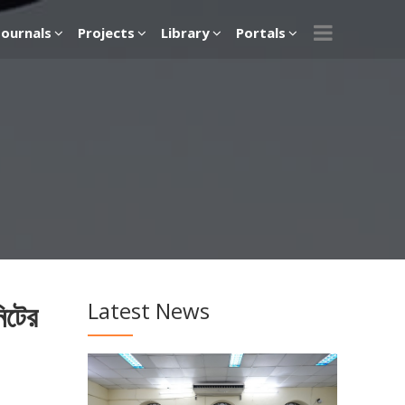
Journals
Projects
Library
Portals
Latest News
িটের