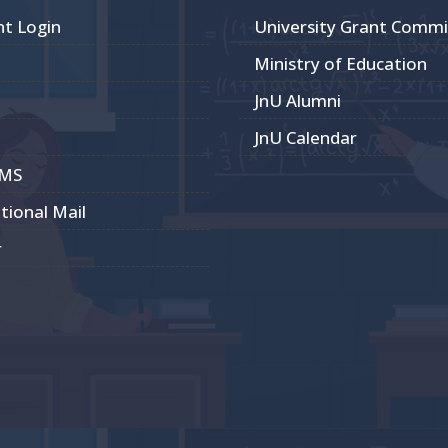
nt Login
University Grant Commi
Ministry of Education
JnU Alumni
JnU Calendar
CMS
utional Mail
r