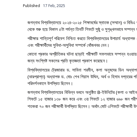
Published
17 Feb, 2025
জগন্নাথ বিশ্ববিদ্যালয়ে ২০২৪-২০২৫ শিক্ষাবর্ষের স্নাতক (সম্মান) ও বিবি
থেকে শুরু হয়ে বিকাল ৫টা পর্যন্ত তিনটি শিফটে সুষ্ঠু ও সুশৃঙ্খলভাবে সম্পন্
পরীক্ষার শান্তিপূর্ণ পরিবেশ নিশ্চিত করতে বিশ্ববিদ্যালয়ের উপাচার্য অধ্
এবং পরীক্ষার্থীদের সুবিধা-অসুবিধা সম্পর্কে খোঁজখবর নেন।
কোনো প্রকার অপ্রীতিকর ঘটনা ছাড়াই পরীক্ষাটি সফলভাবে সম্পন্ন হওয়ায়
জন্য সংশ্লিষ্ট সকলের প্রতি কৃতজ্ঞতা প্রকাশ করেছেন।
বিশ্ববিদ্যালয়ের ট্রেজারার ড. সাবিনা শরমীন, কলা অনুষদের ডিন অধ্যাপ
(ভারপ্রাপ্ত) অধ্যাপক ড. মোঃ শেখ গিয়াস উদ্দিন, অর্থ ও হিসাব দপ্তরে
পরিদর্শনকালে উপস্থিত ছিলেন।
জগন্নাথ বিশ্ববিদ্যালয়ের বিভিন্ন ভবনে অনুষ্ঠিত B-ইউনিটের (কলা ও আইন
শিফটে ১৫ হাজার ১৩৮ জন করে এবং ৩য় শিফটে ১২ হাজার ৬৯৮ জন পরীক্
শতকরা ৭০ জন পরীক্ষার্থী উপস্থিত ছিলেন। অর্থাৎ মোট ৩শিফটে পরীক্ষার্থ