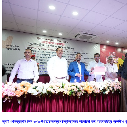
জুলাই গণঅভ্যুত্থান দিবস ২০২৬ উপলক্ষে জগন্নাথ বিশ্ববিদ্যালয়ে আলোচনা সভা, আলোকচিত্র প্রদর্শনী ও পুর