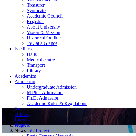
Treasurer
Syndicate
Academic Council
Registrar
About University
Vision & Mission
Historical Outline
JnU at a Glance
Facilities
Halls
Medical centre
Transport
Library
Academics
Admission
Undergraduate Admission
M.Phil. Admission
Ph.D. Admission
Academic Rules & Regulations
Rules
News
Offices
Journals
Home
Projects
News
JnU Project