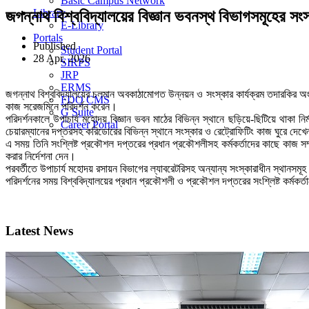
Basic Campus Network
Library
জগন্নাথ বিশ্ববিদ্যালয়ের বিজ্ঞান ভবনস্থ বিভাগসমূহের সংস্
E-Library
Portals
Published
Student Portal
28 Apr, 2026
SIRPS
JRP
ERMS
জগন্নাথ বিশ্ববিদ্যালয়ের চলমান অবকাঠামোগত উন্নয়ন ও সংস্কার কার্যক্রম তদারকির অংশ 
FDO CMS
কাজ সরেজমিনে পরিদর্শন করেন।
G Suite
পরিদর্শনকালে উপাচার্য মহোদয় বিজ্ঞান ভবন মাঠের বিভিন্ন স্থানে ছড়িয়ে-ছিটিয়ে থাকা ন
Career Portal
চেয়ারম্যানের দপ্তরসহ করিডোরের বিভিন্ন স্থানে সংস্কার ও রেট্রোফিটিং কাজ ঘুরে দেখ
এ সময় তিনি সংশ্লিষ্ট প্রকৌশল দপ্তরের প্রধান প্রকৌশলীসহ কর্মকর্তাদের কাছে কাজ সম
করার নির্দেশনা দেন।
পরবর্তীতে উপাচার্য মহোদয় রসায়ন বিভাগের ল্যাবরেটরিসহ অন্যান্য সংস্কারাধীন স্থানসমূহ
পরিদর্শনের সময় বিশ্ববিদ্যালয়ের প্রধান প্রকৌশলী ও প্রকৌশল দপ্তরের সংশ্লিষ্ট কর্মকর্তা
Latest News