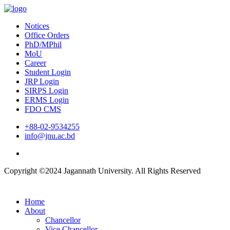
Notices
Office Orders
PhD/MPhil
MoU
Career
Student Login
JRP Login
SIRPS Login
ERMS Login
FDO CMS
+88-02-9534255
info@jnu.ac.bd
Copyright ©2024 Jagannath University. All Rights Reserved
Home
About
Chancellor
Vice Chancellor