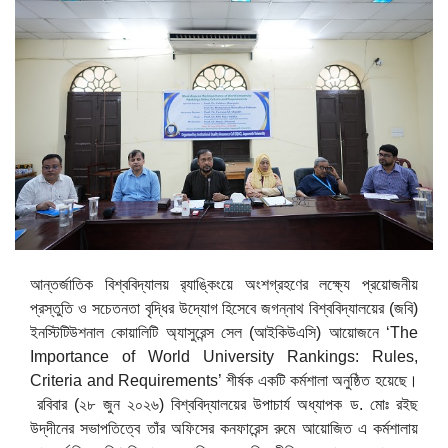
আন্তর্জাতিক বিশ্ববিদ্যালয়
র‍্যাঙ্কিংয়ে
অংশগ্রহণের লক্ষ্যে প্রয়োজনীয়
প্রস্তুতি ও সচেতনতা বৃদ্ধির উদ্যোগ হিসেবে জগন্নাথ বিশ্ববিদ্যালয়ের (জবি)
ইনস্টিটিউশনাল কোয়ালিটি অ্যাসুরেন্স সেল (আইকিউএসি) আয়োজনে ‘The
Importance of World University Rankings: Rules,
Criteria and Requirements’ শীর্ষক একটি কর্মশালা অনুষ্ঠিত হয়েছে।
রবিবার (২৮ জুন ২০২৬) বিশ্ববিদ্যালয়ের উপাচার্য অধ্যাপক ড. মোঃ রইছ
উদ্‌দীনের সভাপতিত্বে তাঁর অফিসের কনফারেন্স রুমে আয়োজিত এ কর্মশালায়