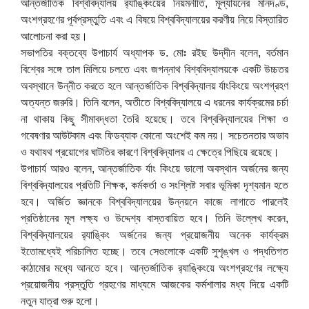
আন্তর্জাতিক বিশ্ববিদ্যালয়
র‍্যাঙ্কিংয়ের
নিয়মনীতি, মূল্যায়নের মানদণ্ড,
অংশগ্রহণের পূর্বপ্রস্তুতি এবং এ বিষয়ে বিশ্ববিদ্যালয়ের করণীয় নিয়ে বিস্তারিত
আলোচনা করা হয়।
সভাপতির বক্তব্যে উপাচার্য অধ্যাপক ড. মোঃ রইছ উদ্‌দীন বলেন, বর্তমান
বিশ্বের সঙ্গে তাল মিলিয়ে চলতে এবং জগন্নাথ বিশ্ববিদ্যালয়কে একটি উচ্চতর
অবস্থানে উন্নীত করতে হলে আন্তর্জাতিক বিশ্ববিদ্যালয় র্যাংকিংয়ে অংশগ্রহণ
অত্যন্ত জরুরি। তিনি বলেন, অতীতে বিশ্ববিদ্যালয়ে এ ধরনের কার্যক্রমের চর্চা
না থাকায় কিছু সীমাবদ্ধতা তৈরি হয়েছে। তবে বিশ্ববিদ্যালয়ের শিক্ষা ও
গবেষণার আউটকাম এবং ফিডব্যাক কোনো অংশেই কম নয়। সচেতনতার অভাব
ও যথাযথ প্রয়োগের ঘাটতির কারণে বিশ্ববিদ্যালয় এ ক্ষেত্রে পিছিয়ে রয়েছে।
উপাচার্য আরও বলেন, আন্তর্জাতিক র্যাং কিংয়ে ভালো অবস্থান অর্জনের জন্য
বিশ্ববিদ্যালয়ের প্রতিটি শিক্ষক, কর্মকর্তা ও সংশ্লিষ্ট সবার ভূমিকা দৃশ্যমান হতে
হবে। অর্জিত জ্ঞানকে বিশ্ববিদ্যালয়ের উন্নয়নে কাজে লাগাতে পারলেই
প্রতিষ্ঠানের মূল লক্ষ্য ও উদ্দেশ্য বাস্তবায়িত হবে। তিনি উল্লেখ করেন,
বিশ্ববিদ্যালয়ের র‌্যাঙ্কিং অর্জনের জন্য প্রয়োজনীয় অনেক কার্যক্রম
ইতোমধ্যেই পরিচালিত হচ্ছে। তবে সেগুলোকে একটি সুশৃঙ্খল ও পদ্ধতিগত
কাঠামোর মধ্যে আনতে হবে। আন্তর্জাতিক র‌্যাঙ্কিংয়ে অংশগ্রহণের লক্ষ্যে
প্রয়োজনীয় প্রস্তুতি গ্রহণের মাধ্যমে আজকের কর্মশালার মধ্য দিয়ে একটি
নতুন যাত্রা শুরু হলো।