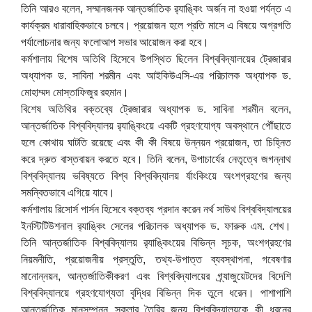
তিনি আরও বলেন, সম্মানজনক আন্তর্জাতিক
র‍্যাঙ্কিং
অর্জন না হওয়া পর্যন্ত এ
কার্যক্রম ধারাবাহিকভাবে চলবে। প্রয়োজন হলে প্রতি মাসে এ বিষয়ে অগ্রগতি
পর্যালোচনার জন্য ফলোআপ সভার আয়োজন করা হবে।
কর্মশালায় বিশেষ অতিথি হিসেবে উপস্থিত ছিলেন বিশ্ববিদ্যালয়ের ট্রেজারার
অধ্যাপক ড. সাবিনা শরমীন এবং আইকিউএসি-এর পরিচালক অধ্যাপক ড.
মোহাম্মদ মোস্তাফিজুর রহমান।
বিশেষ অতিথির বক্তব্যে ট্রেজারার অধ্যাপক ড. সাবিনা শরমীন বলেন,
আন্তর্জাতিক বিশ্ববিদ্যালয়
র‍্যাঙ্কিংয়ে
একটি গ্রহণযোগ্য অবস্থানে পৌঁছাতে
হলে কোথায় ঘাটতি রয়েছে এবং কী কী বিষয়ে উন্নয়ন প্রয়োজন, তা চিহ্নিত
করে দ্রুত বাস্তবায়ন করতে হবে। তিনি বলেন, উপাচার্যের নেতৃত্বে জগন্নাথ
বিশ্ববিদ্যালয় ভবিষ্যতে বিশ্ব বিশ্ববিদ্যালয় র্যাংকিংয়ে অংশগ্রহণের জন্য
সমন্বিতভাবে এগিয়ে যাবে।
কর্মশালায় রিসোর্স পার্সন হিসেবে বক্তব্য প্রদান করেন নর্থ সাউথ বিশ্ববিদ্যালয়ের
ইনস্টিটিউশনাল
র‍্যাঙ্কিং
সেলের পরিচালক অধ্যাপক ড. ফারুক এম. শেখ।
তিনি আন্তর্জাতিক বিশ্ববিদ্যালয়
র‍্যাঙ্কিংয়ে
র বিভিন্ন সূচক, অংশগ্রহণের
নিয়মনীতি, প্রয়োজনীয় প্রস্তুতি, তথ্য-উপাত্ত ব্যবস্থাপনা, গবেষণার
মানোন্নয়ন, আন্তর্জাতিকীকরণ এবং বিশ্ববিদ্যালয়ের গ্র্যাজুয়েটদের বিদেশি
বিশ্ববিদ্যালয়ে গ্রহণযোগ্যতা বৃদ্ধির বিভিন্ন দিক তুলে ধরেন। পাশাপাশি
আন্তর্জাতিক মানসম্পন্ন স্কলার তৈরির জন্য বিশ্ববিদ্যালয়কে কী ধরনের