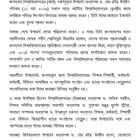
জগন্নাথ বিশ্ববিদ্যালয়ের (জবি) নবনিযুক্ত উপাচার্য অধ্যাপক ড. মোঃ রইছ উদ্‌দীন
শনিবার (২১ মার্চ ২০২৬) সকাল সাড়ে আটটায় বিশ্ববিদ্যালয়ের কেন্দ্রীয় জামে
মসজিদে পবিত্র ঈদ-উল-ফিতরের নামাজ আদায় করেন। তিনি ঈদের জামাতে ইমামতি
করেন এবং খুতবা প্রদান করেন।
নামাজ শেষে উপাচার্য দোআ পরিচালনা করেন। এ সময় তিনি বাংলাদেশের মহান
স্বাধীনতার ঘোষক শহীদ প্রেসিডেন্ট জিয়াউর রহমান, দেশের সাবেক প্রধানমন্ত্রী ও
জগন্নাথ বিশ্ববিদ্যালয়ের প্রতিষ্ঠাতা দেশনেত্রী বেগম খালেদা জিয়া, মহান মুক্তিযুদ্ধ
এবং ২০২৪ সালের গণঅভ্যুত্থানে শহিদদের রূহের মাগফিরাত কামনা করেন।
পাশাপাশি দেশ ও জাতির সার্বিক মঙ্গল এবং বিশ্ববিদ্যালয় পরিবারের সকল সদস্যের
কল্যাণ কামনা করেন।
পরবর্তীতে উপাচার্যের কনফারেন্স রুমে বিশ্ববিদ্যালয়ের শিক্ষক-শিক্ষার্থী, কর্মকর্তা-
কর্মচারী, বিভিন্ন সামাজিক ও সাংস্কৃতিক সংগঠন এবং ছাত্র সংগঠনের নেতৃবৃন্দসহ
সাংবাদিকদের সঙ্গে ঈদের শুভেচ্ছা বিনিময় অনুষ্ঠিত হয়।
এ সময় উপস্থিত ছিলেন বিশ্ববিদ্যালয়ের ট্রেজারার অধ্যাপক ড. সাবিনা শরমীন,
শিক্ষক সমিতির ভারপ্রাপ্ত সভাপতি অধ্যাপক ড. মুহাম্মদ মঞ্জুর মুর্শেদ ভূঁইয়া,
সাধারণ সম্পাদক অধ্যাপক ড. ইমরানুল হকসহ অন্যান্য শিক্ষক, কর্মকর্তা, শিক্ষার্থী
এবং বিভিন্ন ক্রিয়াশীল ছাত্র সংগঠনের নেতৃবৃন্দ। তারা উপাচার্যের সঙ্গে এবং
পরস্পরের মধ্যে ঈদের শুভেচ্ছা বিনিময় করেন।
শুভেচ্ছা বিনিময়কালে উপাচার্য অধ্যাপক ড. মোঃ রইছ উদ্‌দীন বলেন, যেকোনো