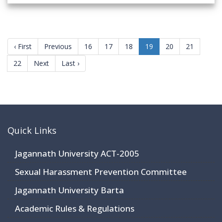
(current)
‹ First
Previous
16
17
18
19
20
21
22
Next
Last ›
Quick Links
Jagannath University ACT-2005
Sexual Harassment Prevention Committee
Jagannath University Barta
Academic Rules & Regulations