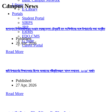
Basic Campus Network
Library
Campus News
E-Library
Portals
Student Portal
SIRPS
JRP
জগন্নাথ বিশ্ববিদ্যালয়ের নওয়াব ফয়জুন্নেসা চৌধুরানী হল সংশ্লিষ্টদের সঙ্গে উপাচার্যের সভা অনুষ্ঠিত
ERMS
FDO CMS
Published
G Suite
28 Apr, 2026
Career Portal
Read More
জবি উপাচার্যের শিক্ষাসেবায় বিশেষ অবদানের স্বীকৃতিস্বরূপ ‘বাসপ সম্মাননা- ২০২৬’ অর্জন
Published
27 Apr, 2026
Read More