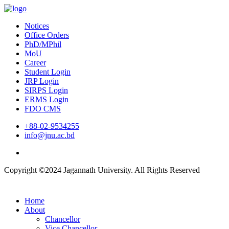
Notices
Office Orders
PhD/MPhil
MoU
Career
Student Login
JRP Login
SIRPS Login
ERMS Login
FDO CMS
+88-02-9534255
info@jnu.ac.bd
Copyright ©2024 Jagannath University. All Rights Reserved
Home
About
Chancellor
Vice Chancellor