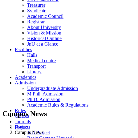
Treasurer
Syndicate
Academic Council
Registrar
About University
Vision & Mission
Historical Outline
JnU at a Glance
Facilities
Halls
Medical centre
Transport
Library
Academics
Admission
Undergraduate Admission
M.Phil. Admission
Ph.D. Admission
Academic Rules & Regulations
Rules
Campus News
Offices
Journals
Home
Projects
Campus News
JnU Project